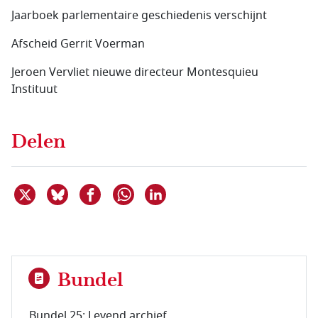
Jaarboek parlementaire geschiedenis verschijnt
Afscheid Gerrit Voerman
Jeroen Vervliet nieuwe directeur Montesquieu
Instituut
Delen
Deel dit item op X
Deel dit item op Bluesky
Deel dit item op Facebook
Deel dit item op Linkedin
Delen via WhatsApp
Bundel
Bundel 25: Levend archief