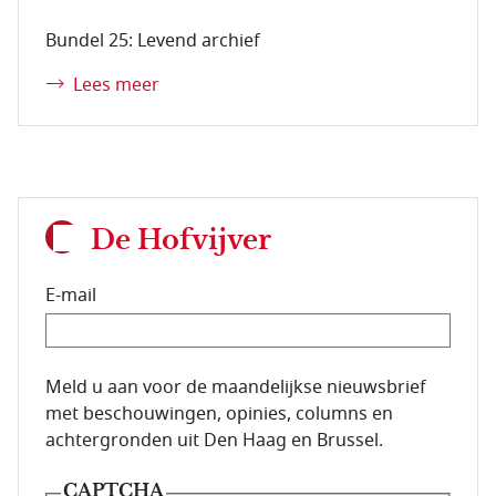
Bundel 25: Levend archief
Lees meer
De Hofvijver
E-mail
E-mailadres van de abonnee.
Meld u aan voor de maandelijkse nieuwsbrief
met beschouwingen, opinies, columns en
achtergronden uit Den Haag en Brussel.
CAPTCHA