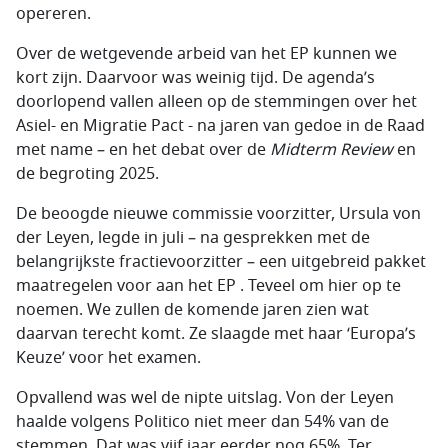
opereren.
Over de wetgevende arbeid van het EP kunnen we
kort zijn. Daarvoor was weinig tijd. De agenda’s
doorlopend vallen alleen op de stemmingen over het
Asiel- en Migratie Pact - na jaren van gedoe in de Raad
met name – en het debat over de
Midterm Review
en
de begroting 2025.
De beoogde nieuwe commissie voorzitter, Ursula von
der Leyen, legde in juli – na gesprekken met de
belangrijkste fractievoorzitter – een uitgebreid pakket
maatregelen voor aan het EP . Teveel om hier op te
noemen. We zullen de komende jaren zien wat
daarvan terecht komt. Ze slaagde met haar ‘Europa’s
Keuze’ voor het examen.
Opvallend was wel de nipte uitslag. Von der Leyen
haalde volgens Politico niet meer dan 54% van de
stemmen. Dat was vijf jaar eerder nog 65%. Ter