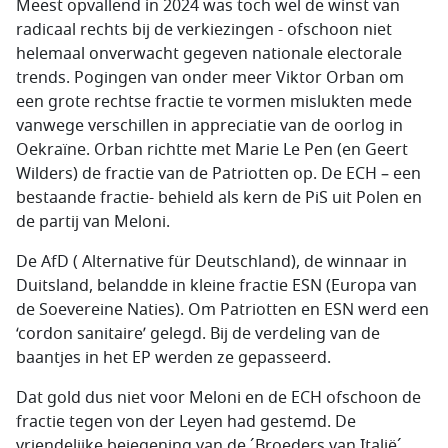
Meest opvallend in 2024 was toch wel de winst van
radicaal rechts bij de verkiezingen - ofschoon niet
helemaal onverwacht gegeven nationale electorale
trends. Pogingen van onder meer Viktor Orban om
een grote rechtse fractie te vormen mislukten mede
vanwege verschillen in appreciatie van de oorlog in
Oekraïne. Orban richtte met Marie Le Pen (en Geert
Wilders) de fractie van de Patriotten op. De ECH – een
bestaande fractie- behield als kern de PiS uit Polen en
de partij van Meloni.
De AfD ( Alternative für Deutschland), de winnaar in
Duitsland, belandde in kleine fractie ESN (Europa van
de Soevereine Naties). Om Patriotten en ESN werd een
‘cordon sanitaire’ gelegd. Bij de verdeling van de
baantjes in het EP werden ze gepasseerd.
Dat gold dus niet voor Meloni en de ECH ofschoon de
fractie tegen von der Leyen had gestemd. De
vriendelijke bejegening van de ´Broeders van Italië´