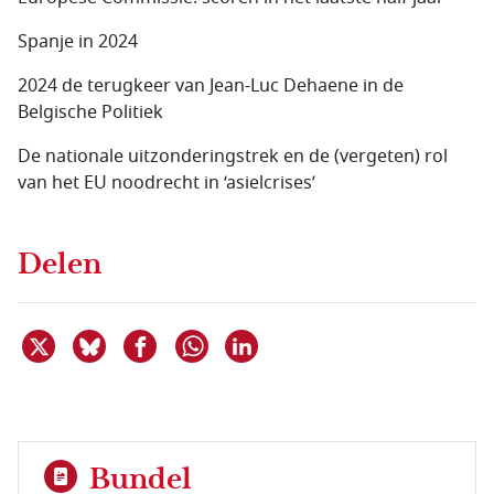
Spanje in 2024
2024 de terugkeer van Jean-Luc Dehaene in de
Belgische Politiek
De nationale uitzonderingstrek en de (vergeten) rol
van het EU noodrecht in ‘asielcrises’
Delen
Deel dit item op X
Deel dit item op Bluesky
Deel dit item op Facebook
Deel dit item op Linkedin
Delen via WhatsApp
Bundel