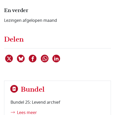
En verder
Lezingen afgelopen maand
Delen
Deel dit item op X
Deel dit item op Bluesky
Deel dit item op Facebook
Deel dit item op Linkedin
Delen via WhatsApp
Bundel
Bundel 25: Levend archief
Lees meer