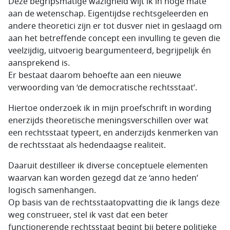
Deze begripsmatige wazigheid wijt ik in hoge mate
aan de wetenschap. Eigentijdse rechtsgeleerden en
andere theoretici zijn er tot dusver niet in geslaagd om
aan het betreffende concept een invulling te geven die
veelzijdig, uitvoerig beargumenteerd, begrijpelijk én
aansprekend is.
Er bestaat daarom behoefte aan een nieuwe
verwoording van ‘de democratische rechtsstaat’.
Hiertoe onderzoek ik in mijn proefschrift in wording
enerzijds theoretische meningsverschillen over wat
een rechtsstaat typeert, en anderzijds kenmerken van
de rechtsstaat als hedendaagse realiteit.
Daaruit destilleer ik diverse conceptuele elementen
waarvan kan worden gezegd dat ze ‘anno heden’
logisch samenhangen.
Op basis van de rechtsstaatopvatting die ik langs deze
weg construeer, stel ik vast dat een beter
functionerende rechtsstaat begint bij betere politieke