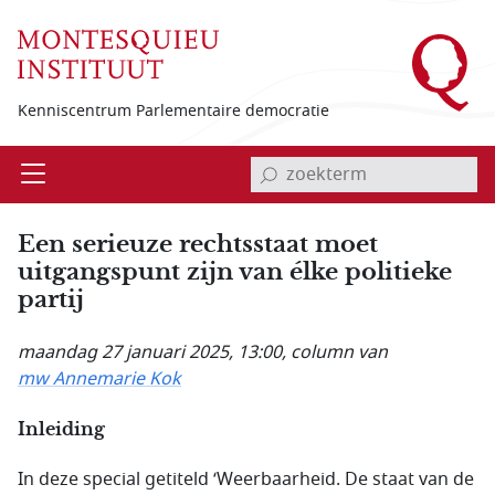
Overslaan en naar de inhoud gaan
Kenniscentrum Parlementaire democratie
invoerveld zoekterm
Open
Menu
Een serieuze rechtsstaat moet
uitgangspunt zijn van élke politieke
partij
maandag 27 januari 2025, 13:00
, column van
mw Annemarie Kok
Inleiding
In deze special getiteld ‘Weerbaarheid. De staat van de