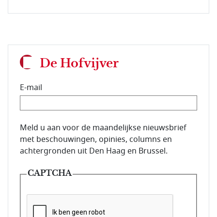
De Hofvijver
E-mail
E-mailadres van de abonnee.
Meld u aan voor de maandelijkse nieuwsbrief
met beschouwingen, opinies, columns en
achtergronden uit Den Haag en Brussel.
CAPTCHA