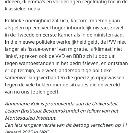
ideeën, dilemma’s en vorderingen regelmatig toe in de
klassieke media.
Politieke onenigheid zal zich, kortom, moeten gaan
afspelen op een veel hoger inhoudelijk niveau, zowel
in de Tweede en Eerste Kamer als in de ministerraad.
In die nieuwe politieke werkelijkheid geldt de PVV niet
langer als ‘issue-owner’ van migratie, is ‘klimaat’ niet
‘links’, spreken ook de VVD en BBB zich luidop uit
tegen wantoestanden in het bedrijfsleven, en ontstaan
er op termijn, wie weet, andersoortige politieke
samenwerkingsverbanden die goed zijn opgewassen
tegen de vele beklemmende situaties die de wereld
van nu ons te zien geeft.
Annemarie Kok is promovenda aan de Universiteit
Leiden (Instituut Bestuurskunde) en fellow van het
Montesquieu Instituut.
Een iets langere versie van dit betoog verscheen op 11
januari 2025 in NRC.