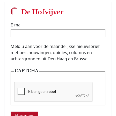
De Hofvijver
E-mail
E-mailadres van de abonnee.
Meld u aan voor de maandelijkse nieuwsbrief
met beschouwingen, opinies, columns en
achtergronden uit Den Haag en Brussel.
CAPTCHA
Deze vraag is om te controleren dat u een mens be