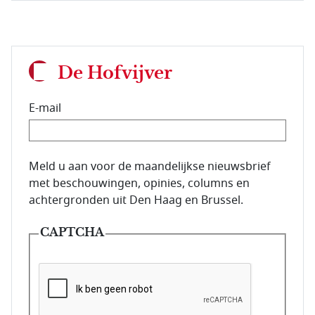
De Hofvijver
E-mail
E-mailadres van de abonnee.
Meld u aan voor de maandelijkse nieuwsbrief
met beschouwingen, opinies, columns en
achtergronden uit Den Haag en Brussel.
CAPTCHA