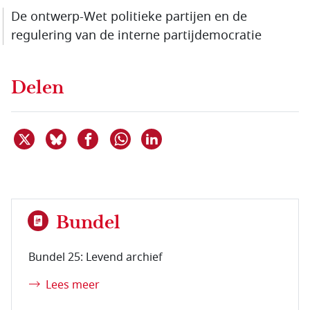
De ontwerp-Wet politieke partijen en de
regulering van de interne partij­democratie
Delen
Deel dit item op X
Deel dit item op Bluesky
Deel dit item op Facebook
Deel dit item op Linkedin
Delen via WhatsApp
Bundel
Bundel 25: Levend archief
Lees meer