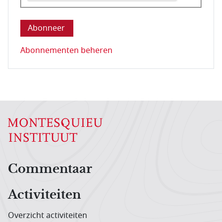
Deze vraag is om te controleren dat u een mens be
Abonnementen beheren
Hoofdnavigatiemenu
Commentaar
Activiteiten
Overzicht activiteiten