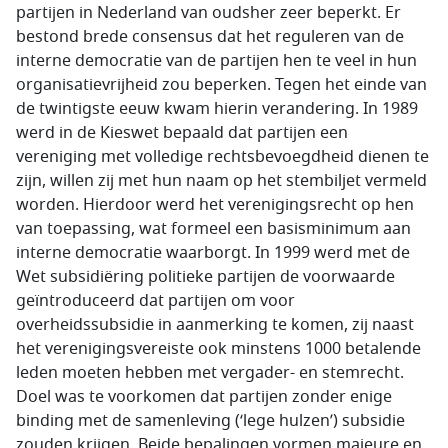
partijen in Nederland van oudsher zeer beperkt. Er
bestond brede consensus dat het reguleren van de
interne democratie van de partijen hen te veel in hun
organisatievrijheid zou beperken. Tegen het einde van
de twintigste eeuw kwam hierin verandering. In 1989
werd in de Kieswet bepaald dat partijen een
vereniging met volledige rechtsbevoegdheid dienen te
zijn, willen zij met hun naam op het stembiljet vermeld
worden. Hierdoor werd het verenigingsrecht op hen
van toepassing, wat formeel een basisminimum aan
interne democratie waarborgt. In 1999 werd met de
Wet subsidiëring politieke partijen de voorwaarde
geïntroduceerd dat partijen om voor
overheidssubsidie in aanmerking te komen, zij naast
het verenigingsvereiste ook minstens 1000 betalende
leden moeten hebben met vergader- en stemrecht.
Doel was te voorkomen dat partijen zonder enige
binding met de samenleving (‘lege hulzen’) subsidie
zouden krijgen. Beide bepalingen vormen majeure en