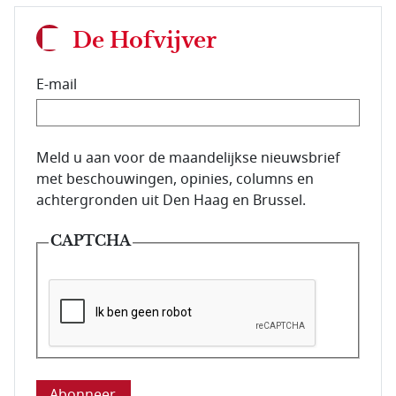
De Hofvijver
E-mail
E-mailadres van de abonnee.
Meld u aan voor de maandelijkse nieuwsbrief
met beschouwingen, opinies, columns en
achtergronden uit Den Haag en Brussel.
CAPTCHA
Deze vraag is om te controleren dat u een mens be