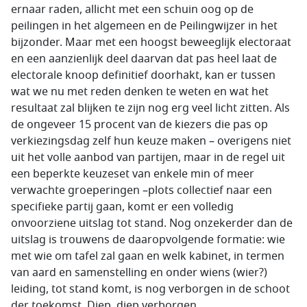
ernaar raden, allicht met een schuin oog op de
peilingen in het algemeen en de Peilingwijzer in het
bijzonder. Maar met een hoogst beweeglijk electoraat
en een aanzienlijk deel daarvan dat pas heel laat de
electorale knoop definitief doorhakt, kan er tussen
wat we nu met reden denken te weten en wat het
resultaat zal blijken te zijn nog erg veel licht zitten. Als
de ongeveer 15 procent van de kiezers die pas op
verkiezingsdag zelf hun keuze maken – overigens niet
uit het volle aanbod van partijen, maar in de regel uit
een beperkte keuzeset van enkele min of meer
verwachte groeperingen –plots collectief naar een
specifieke partij gaan, komt er een volledig
onvoorziene uitslag tot stand. Nog onzekerder dan de
uitslag is trouwens de daaropvolgende formatie: wie
met wie om tafel zal gaan en welk kabinet, in termen
van aard en samenstelling en onder wiens (wier?)
leiding, tot stand komt, is nog verborgen in de schoot
der toekomst. Diep, diep verborgen.