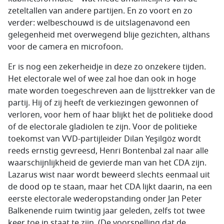
zeteltallen van andere partijen. En zo voort en zo
verder: welbeschouwd is de uitslagenavond een
gelegenheid met overwegend blije gezichten, althans
voor de camera en microfoon.
Er is nog een zekerheidje in deze zo onzekere tijden.
Het electorale wel of wee zal hoe dan ook in hoge
mate worden toegeschreven aan de lijsttrekker van de
partij. Hij of zij heeft de verkiezingen gewonnen of
verloren, voor hem of haar blijkt het de politieke dood
of de electorale gladiolen te zijn. Voor de politieke
toekomst van VVD-partijleider Dilan Yeşilgöz wordt
reeds ernstig gevreesd, Henri Bontenbal zal naar alle
waarschijnlijkheid de gevierde man van het CDA zijn.
Lazarus wist naar wordt beweerd slechts eenmaal uit
de dood op te staan, maar het CDA lijkt daarin, na een
eerste electorale wederopstanding onder Jan Peter
Balkenende ruim twintig jaar geleden, zelfs tot twee
keer toe in staat te zijn. (De voorspelling dat de