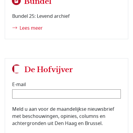
Bundel
Bundel 25: Levend archief
Lees meer
De Hofvijver
E-mail
E-mailadres van de abonnee.
Meld u aan voor de maandelijkse nieuwsbrief
met beschouwingen, opinies, columns en
achtergronden uit Den Haag en Brussel.