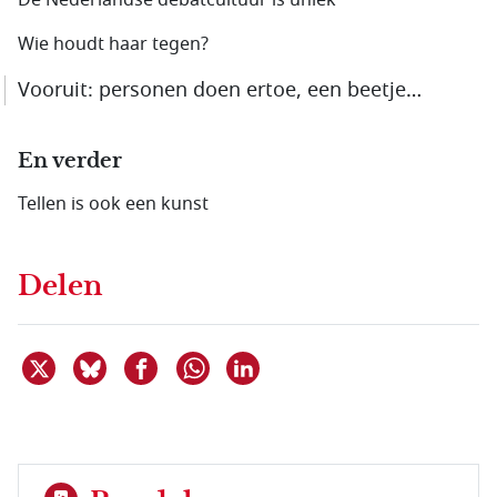
De Nederlandse debatcultuur is uniek
Wie houdt haar tegen?
Vooruit: personen doen ertoe, een beetje…
En verder
Tellen is ook een kunst
Delen
Deel dit item op X
Deel dit item op Bluesky
Deel dit item op Facebook
Deel dit item op Linkedin
Delen via WhatsApp