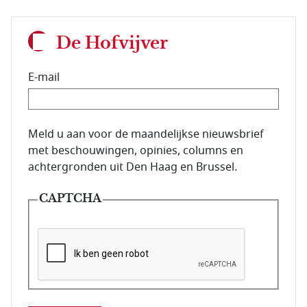
De Hofvijver
E-mail
E-mailadres van de abonnee.
Meld u aan voor de maandelijkse nieuwsbrief
met beschouwingen, opinies, columns en
achtergronden uit Den Haag en Brussel.
CAPTCHA
Deze vraag is om te controleren dat u een mens be