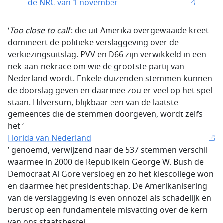
de NRC van 1 november
‘
Too close to call
’: d
ie uit Amerika overgewaaide kreet
domineert de politieke verslaggeving over de
verkiezingsuitslag. PVV en D66 zijn verwikkeld in een
nek-aan-nekrace om wie de grootste partij van
Nederland wordt. Enkele duizenden stemmen kunnen
de doorslag geven en daarmee zou er veel op het spel
staan. Hilversum, blijkbaar een van de laatste
gemeentes die de stemmen doorgeven, wordt zelfs
het ‘
Florida van Nederland
’ genoemd, verwijzend naar de 537 stemmen verschil
waarmee in 2000 de Republikein George W. Bush de
Democraat Al Gore versloeg en zo het kiescollege won
en daarmee het presidentschap. De Amerikanisering
van de verslaggeving is even onnozel als schadelijk en
berust op een fundamentele misvatting over de kern
van ons staatsbestel.