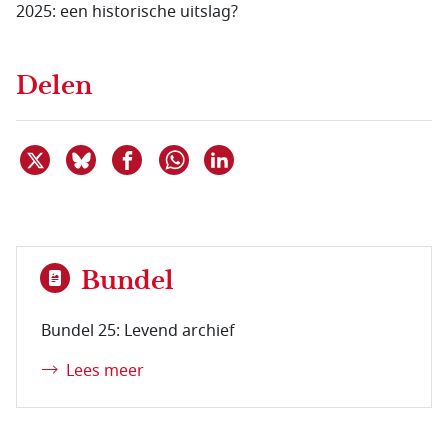
2025: een historische uitslag?
Delen
Deel dit item op X
Deel dit item op Bluesky
Deel dit item op Facebook
Deel dit item op Linkedin
Delen via WhatsApp
Bundel
Bundel 25: Levend archief
Lees meer