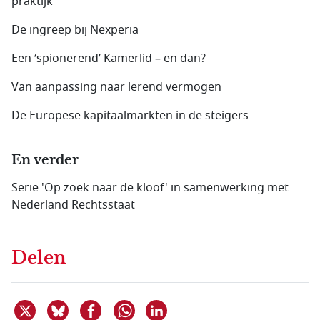
praktijk
De ingreep bij Nexperia
Een ‘spionerend’ Kamerlid – en dan?
Van aanpassing naar lerend vermogen
De Europese kapitaalmarkten in de steigers
En verder
Serie 'Op zoek naar de kloof' in samenwerking met
Nederland Rechtsstaat
Delen
Deel dit item op X
Deel dit item op Bluesky
Deel dit item op Facebook
Deel dit item op Linkedin
Delen via WhatsApp