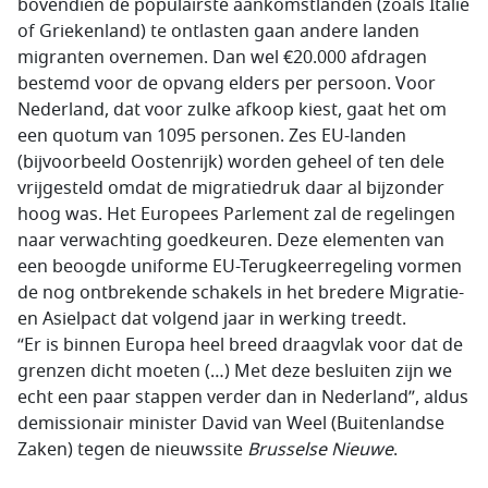
bovendien de populairste aankomstlanden (zoals Italië
of Griekenland) te ontlasten gaan andere landen
migranten overnemen. Dan wel €20.000 afdragen
bestemd voor de opvang elders per persoon. Voor
Nederland, dat voor zulke afkoop kiest, gaat het om
een quotum van 1095 personen. Zes EU-landen
(bijvoorbeeld Oostenrijk) worden geheel of ten dele
vrijgesteld omdat de migratiedruk daar al bijzonder
hoog was. Het Europees Parlement zal de regelingen
naar verwachting goedkeuren. Deze elementen van
een beoogde uniforme EU-Terugkeerregeling vormen
de nog ontbrekende schakels in het bredere Migratie-
en Asielpact dat volgend jaar in werking treedt.
“Er is binnen Europa heel breed draagvlak voor dat de
grenzen dicht moeten (…) Met deze besluiten zijn we
echt een paar stappen verder dan in Nederland”, aldus
demissionair minister David van Weel (Buitenlandse
Zaken) tegen de nieuwssite
Brusselse Nieuwe
.