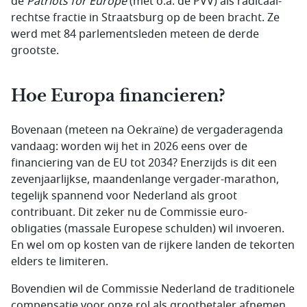
de
Patriots for
Europe
(met o.a. de PVV) als radicaal-
rechtse fractie in Straatsburg op de been bracht. Ze
werd met 84 parlementsleden meteen de derde
grootste.
Hoe Europa financieren?
Bovenaan (meteen na Oekraïne) de vergaderagenda
vandaag: worden wij het in 2026 eens over de
financiering van de EU tot 2034? Enerzijds is dit een
zevenjaarlijkse, maandenlange vergader-marathon,
tegelijk spannend voor Nederland als groot
contribuant. Dit zeker nu de Commissie euro-
obligaties (massale Europese schulden) wil invoeren.
En wel om op kosten van de rijkere landen de tekorten
elders te limiteren.
Bovendien wil de Commissie Nederland de traditionele
compensatie voor onze rol als grootbetaler afnemen.