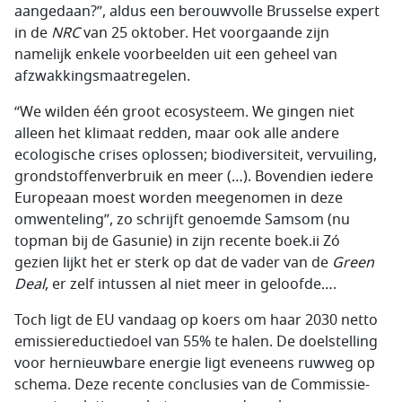
aangedaan?”, aldus een berouwvolle Brusselse expert
in de
NRC
van 25 oktober. Het voorgaande zijn
namelijk enkele voorbeelden uit een geheel van
afzwakkingsmaatregelen.
“We wilden één groot ecosysteem. We gingen niet
alleen het klimaat redden, maar ook alle andere
ecologische crises oplossen; biodiversiteit, vervuiling,
grondstoffenverbruik en meer (…). Bovendien iedere
Europeaan moest worden meegenomen in deze
omwenteling”, zo schrijft genoemde Samsom (nu
topman bij de Gasunie) in zijn recente boek.ii Zó
gezien lijkt het er sterk op dat de vader van de
Green
Deal
, er zelf intussen al niet meer in geloofde….
Toch ligt de EU vandaag op koers om haar 2030 netto
emissiereductiedoel van 55% te halen. De doelstelling
voor hernieuwbare energie ligt eveneens ruwweg op
schema. Deze recente conclusies van de Commissie-