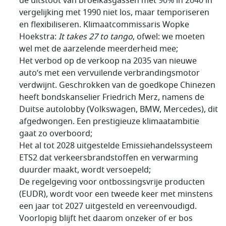
de uitstoot van broeikasgassen met 90% in 2040 in
vergelijking met 1990 niet los, maar temporiseren
en flexibiliseren. Klimaatcommissaris Wopke
Hoekstra:
It takes 27 to tango
, ofwel: we moeten
wel met de aarzelende meerderheid mee;
Het verbod op de verkoop na 2035 van nieuwe
auto’s met een vervuilende verbrandingsmotor
verdwijnt. Geschrokken van de goedkope Chinezen
heeft bondskanselier Friedrich Merz, namens de
Duitse autolobby (Volkswagen, BMW, Mercedes), dit
afgedwongen. Een prestigieuze klimaatambitie
gaat zo overboord;
Het al tot 2028 uitgestelde Emissiehandelssysteem
ETS2 dat verkeersbrandstoffen en verwarming
duurder maakt, wordt versoepeld;
De regelgeving voor ontbossingsvrije producten
(EUDR), wordt voor een tweede keer met minstens
een jaar tot 2027 uitgesteld en vereenvoudigd.
Voorlopig blijft het daarom onzeker of er bos