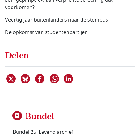
Een ‘gepimpt’ cv: kan verplichte screening dat
voorkomen?
Veertig jaar buitenlanders naar de stembus
De opkomst van studentenpartijen
Delen
Deel dit item op X
Deel dit item op Bluesky
Deel dit item op Facebook
Deel dit item op Linkedin
Delen via WhatsApp
Bundel
Bundel 25: Levend archief