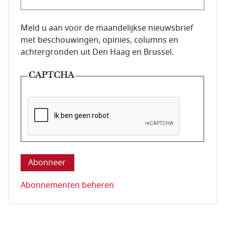
E-mailadres van de abonnee.
Meld u aan voor de maandelijkse nieuwsbrief
met beschouwingen, opinies, columns en
achtergronden uit Den Haag en Brussel.
CAPTCHA
Deze vraag is om te controleren dat u een mens be
Abonnementen beheren