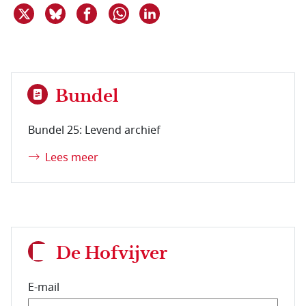
Deel dit item op X
Deel dit item op Bluesky
Deel dit item op Facebook
Deel dit item op Linkedin
Delen via WhatsApp
Bundel
Bundel 25: Levend archief
Lees meer
De Hofvijver
E-mail