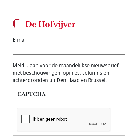
De Hofvijver
E-mail
E-mailadres van de abonnee.
Meld u aan voor de maandelijkse nieuwsbrief
met beschouwingen, opinies, columns en
achtergronden uit Den Haag en Brussel.
CAPTCHA
Deze vraag is om te controleren dat u een mens be