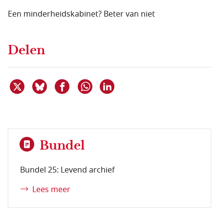
Een minderheidskabinet? Beter van niet
Delen
Deel dit item op X
Deel dit item op Bluesky
Deel dit item op Facebook
Deel dit item op Linkedin
Delen via WhatsApp
Bundel
Bundel 25: Levend archief
Lees meer