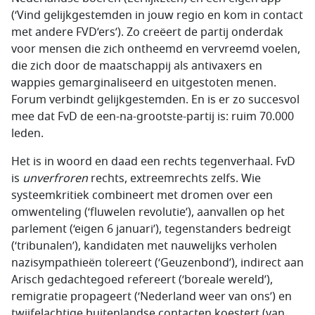
(‘Vind gelijkgestemden in jouw regio en kom in contact
met andere FVD’ers’). Zo creëert de partij onderdak
voor mensen die zich ontheemd en vervreemd voelen,
die zich door de maatschappij als antivaxers en
wappies gemarginaliseerd en uitgestoten menen.
Forum verbindt gelijkgestemden. En is er zo succesvol
mee dat FvD de een-na-grootste-partij is: ruim 70.000
leden.
Het is in woord en daad een rechts tegenverhaal. FvD
is
unverfroren
rechts, extreemrechts zelfs. Wie
systeemkritiek combineert met dromen over een
omwenteling (‘fluwelen revolutie’), aanvallen op het
parlement (‘eigen 6 januari’), tegenstanders bedreigt
(‘tribunalen’), kandidaten met nauwelijks verholen
nazisympathieën tolereert (‘Geuzenbond’), indirect aan
Arisch gedachtegoed refereert (‘boreale wereld’),
remigratie propageert (‘Nederland weer van ons’) en
twijfelachtige buitenlandse contacten koestert (van