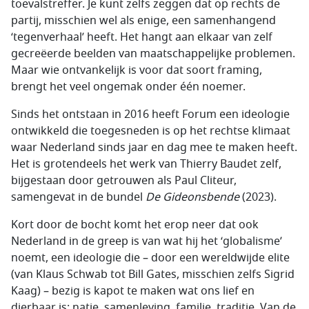
toevalstreffer. Je kunt zelfs zeggen dat op rechts de
partij, misschien wel als enige, een samenhangend
‘tegenverhaal’ heeft. Het hangt aan elkaar van zelf
gecreëerde beelden van maatschappelijke problemen.
Maar wie ontvankelijk is voor dat soort framing,
brengt het veel ongemak onder één noemer.
Sinds het ontstaan in 2016 heeft Forum een ideologie
ontwikkeld die toegesneden is op het rechtse klimaat
waar Nederland sinds jaar en dag mee te maken heeft.
Het is grotendeels het werk van Thierry Baudet zelf,
bijgestaan door getrouwen als Paul Cliteur,
samengevat in de bundel
De Gideonsbende
(2023).
Kort door de bocht komt het erop neer dat ook
Nederland in de greep is van wat hij het ‘globalisme’
noemt, een ideologie die – door een wereldwijde elite
(van Klaus Schwab tot Bill Gates, misschien zelfs Sigrid
Kaag) – bezig is kapot te maken wat ons lief en
dierbaar is: natie, samenleving, familie, traditie. Van de