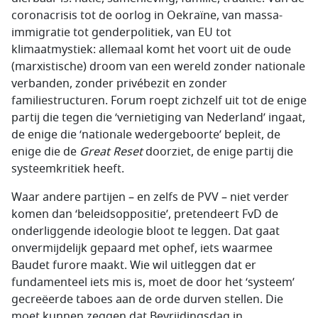
coronacrisis tot de oorlog in Oekraïne, van massa-
immigratie tot genderpolitiek, van EU tot
klimaatmystiek: allemaal komt het voort uit de oude
(marxistische) droom van een wereld zonder nationale
verbanden, zonder privébezit en zonder
familiestructuren. Forum roept zichzelf uit tot de enige
partij die tegen die ‘vernietiging van Nederland’ ingaat,
de enige die ‘nationale wedergeboorte’ bepleit, de
enige die de
Great Reset
doorziet, de enige partij die
systeemkritiek heeft.
Waar andere partijen – en zelfs de PVV – niet verder
komen dan ‘beleidsoppositie’, pretendeert FvD de
onderliggende ideologie bloot te leggen. Dat gaat
onvermijdelijk gepaard met ophef, iets waarmee
Baudet furore maakt. Wie wil uitleggen dat er
fundamenteel iets mis is, moet de door het ‘systeem’
gecreëerde taboes aan de orde durven stellen. Die
moet kunnen zeggen dat Bevrijdingsdag in