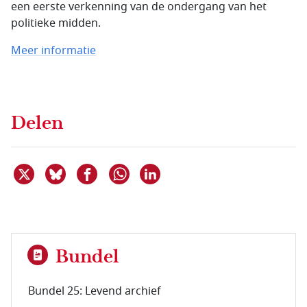
een eerste verkenning van de ondergang van het
politieke midden.
Meer informatie
Delen
Deel dit item op X
Deel dit item op Bluesky
Deel dit item op Facebook
Deel dit item op Linkedin
Delen via WhatsApp
Bundel
Bundel 25: Levend archief