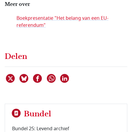
Meer over
Boekpresentatie "Het belang van een EU-
referendum"
Delen
Deel dit item op X
Deel dit item op Bluesky
Deel dit item op Facebook
Deel dit item op Linkedin
Delen via WhatsApp
Bundel
Bundel 25: Levend archief