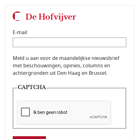
De Hofvijver
E-mail
E-mailadres van de abonnee.
Meld u aan voor de maandelijkse nieuwsbrief
met beschouwingen, opinies, columns en
achtergronden uit Den Haag en Brussel.
CAPTCHA
Deze vraag is om te controleren dat u een mens be