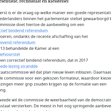
sentatie, rechtsstaat en kiesstelsel
eerst is er de vraag op welke manier een goede representat
Nederlanders binnen het parlementair stelsel gewaarborgd bl
mmissie doet hiertoe de aanbeveling om een
ctief bindend referendum
 voeren, ondanks de recente afschaffing van het
gevend referendum
2013 behandelde de Kamer al een
tiefvoorstel
een correctief bindend referendum, dat in 2017
eede lezing strandde
staatscommissie wil dat plan nieuw leven inblazen. Daarnaa
 de commissie voor een gekozen formateur, waardoor kieze
ezingen meer grip zouden krijgen op de formatie van een
ing.
weede wil de commissie de weerbaarheid van de democrati
sstaat versterken. De meest in het oog springende aanbeve