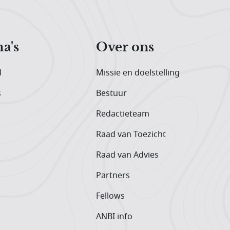
a's
Over ons
l
Missie en doelstelling
s
Bestuur
Redactieteam
Raad van Toezicht
Raad van Advies
Partners
Fellows
ANBI info