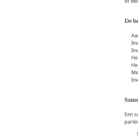
of de
De be
Aa
In
In
He
He
Me
In
Same
Een s
parle