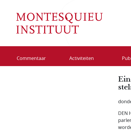
Overslaan en naar de inhoud gaan
Commentaar
Activiteiten
Publ
Ein
ste
donde
DEN H
parle
worde