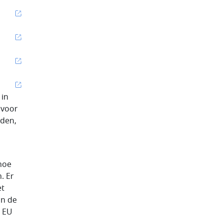
 in
 voor
rden,
hoe
. Er
et
in de
e EU