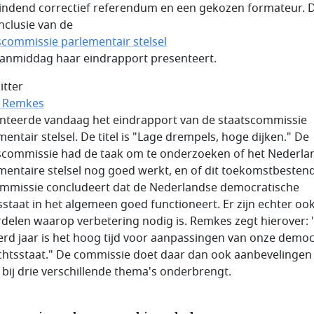
indend correctief referendum en een gekozen formateur. Di
nclusie van de
scommissie parlementair stelsel
 vanmiddag haar eindrapport presenteert.
itter
n Remkes
nteerde vandaag het eindrapport van de staatscommissie
mentair stelsel. De titel is "Lage drempels, hoge dijken." De
scommissie had de taak om te onderzoeken of het Nederla
mentaire stelsel nog goed werkt, en of dit toekomstbestendi
mmissie concludeert dat de Nederlandse democratische
sstaat in het algemeen goed functioneert. Er zijn echter oo
delen waarop verbetering nodig is. Remkes zegt hierover:
rd jaar is het hoog tijd voor aanpassingen van onze democ
chtsstaat." De commissie doet daar dan ook aanbevelingen 
j bij drie verschillende thema's onderbrengt.