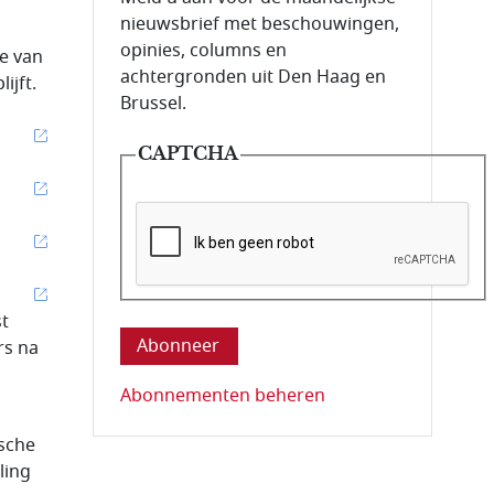
nieuwsbrief met beschouwingen,
opinies, columns en
ie van
achtergronden uit Den Haag en
ijft.
Brussel.
CAPTCHA
Deze vraag is om te controleren dat u ee
st
rs na
Abonnementen beheren
sche
ling