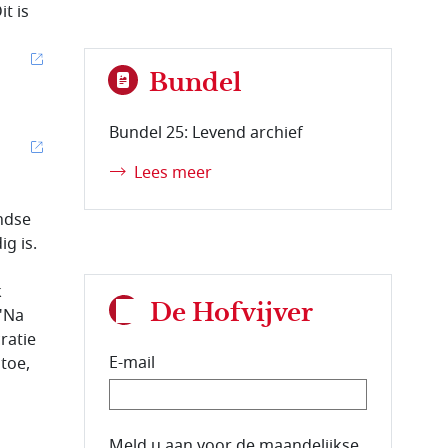
t is
Bundel
Bundel 25: Levend archief
Lees meer
ndse
g is.
k
De Hofvijver
 "Na
ratie
E-mail
toe,
E-mailadres van de abonnee.
Meld u aan voor de maandelijkse