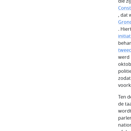
die zi
Const
, dat
Gron
. Hie
initia
behan
tweed
werd e
oktob
polit
zodat
voor
Ten d
de ta
wordt
parle
natio