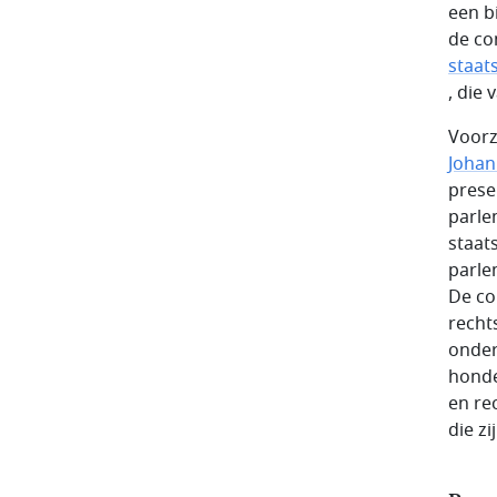
een b
de co
staat
, die
Voorz
Joha
prese
parle
staat
parle
De co
recht
onder
honde
en re
die zi