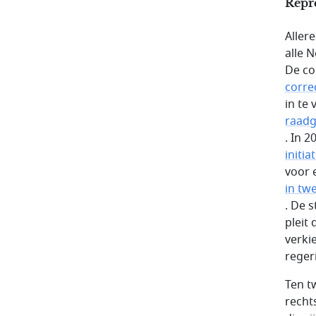
Repre
Aller
alle 
De co
corre
in te
raad
. In 
initia
voor 
in tw
. De 
pleit
verki
reger
Ten t
recht