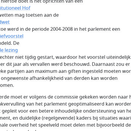
j hiertoe doet is het oprichten van een
itutioneel Hof
 wetten mag toetsen aan de
dwet
rtoe werd in de periode 2004-2008 in het parlement een
tiefvoorstel
deld. De
e lezing
chter niet tijdig gestart, waardoor het voorstel uiteindelijk
er dit jaar als vervallen werd beschouwd. Daarnaast zou er
ieke partijen aan maximum aan giften ingesteld moeten wo
 ongewenste afhankelijkheid van derden kan worden
komen.
erde moet er volgens de commissie gekeken worden naar 
akvervulling van het parlement geoptimaliseerd kan worden
 gepleit voor een betere inhoudelijke ondersteuning van h
ment, en duidelijke (regelgevende) kaders bij situaties waar
nale overheid het speelveld moet delen met bijvoorbeeld d