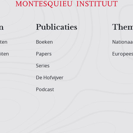
n
Publicaties
Them
iten
Boeken
Nationaa
iten
Papers
Europee
Series
De Hofvijver
Podcast