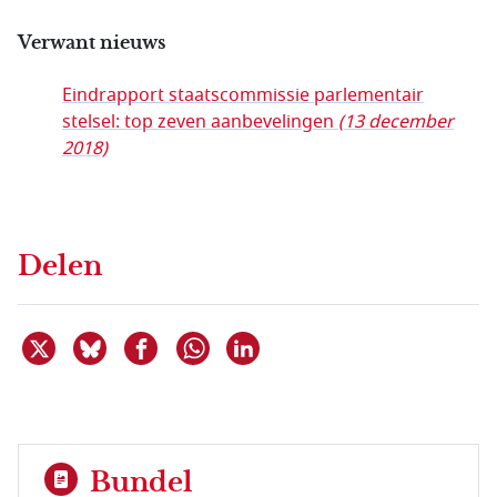
Verwant nieuws
Eindrapport staatscommissie parlementair
stelsel: top zeven aanbevelingen
(13 december
2018)
Delen
Deel dit item op X
Deel dit item op Bluesky
Deel dit item op Facebook
Deel dit item op Linkedin
Delen via WhatsApp
Bundel