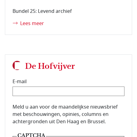
Bundel 25: Levend archief
Lees meer
De Hofvijver
E-mail
E-mailadres van de abonnee.
Meld u aan voor de maandelijkse nieuwsbrief
met beschouwingen, opinies, columns en
achtergronden uit Den Haag en Brussel.
CAPTCHA