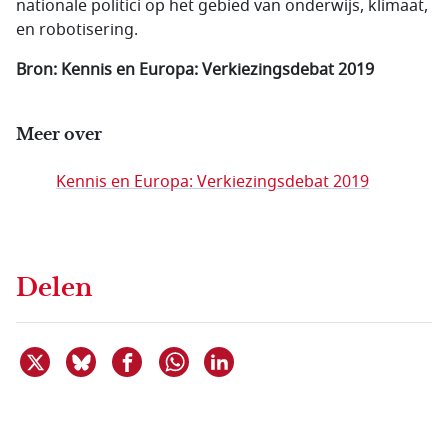
nationale politici op het gebied van onderwijs, klimaat,
en robotisering.
Bron:
Kennis en Europa: Verkiezingsdebat 2019
Meer over
Kennis en Europa: Verkiezingsdebat 2019
Delen
Deel dit item op X
Deel dit item op Bluesky
Deel dit item op Facebook
Deel dit item op Linkedin
Delen via WhatsApp