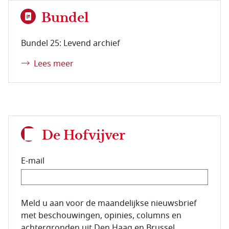
Bundel
Bundel 25: Levend archief
Lees meer
De Hofvijver
E-mail
E-mailadres van de abonnee.
Meld u aan voor de maandelijkse nieuwsbrief
met beschouwingen, opinies, columns en
achtergronden uit Den Haag en Brussel.