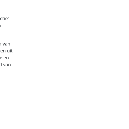
ctie'
m
n van
en uit
re en
d van