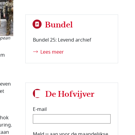
Bundel
opean
Bundel 25: Levend archief
Lees meer
am
leven
et
De Hofvijver
E-mail
chok
uring.
taan
E-mailadres van de abonnee.
Meld u aan voor de maandelijkse