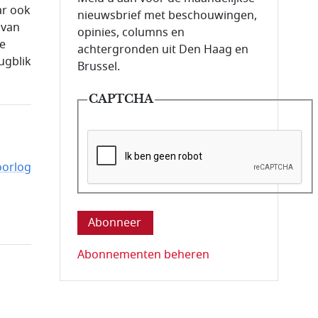
ar ook
nieuwsbrief met beschouwingen,
 van
opinies, columns en
ie
achtergronden uit Den Haag en
ugblik
Brussel.
CAPTCHA
oorlog
Deze vraag is om te controleren dat u ee
Abonnementen beheren