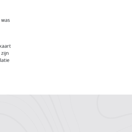
4 was
kaart
zijn
latie