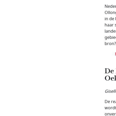
Neder
Ollon
in de
haar 
lande
gebie
bron?
De 
Oek
Gisel
De re
wordt
onver