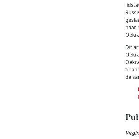
lidst
Russis
gesla
naar 
Oekra
Dit a
Oekra
Oekra
finan
de sa
Pub
Virgi