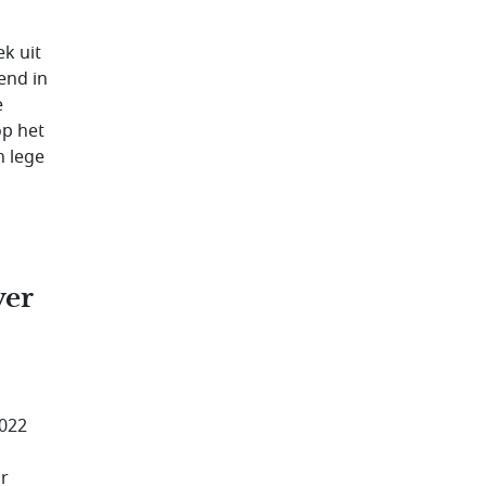
k uit
end in
e
op het
n lege
ver
2022
r