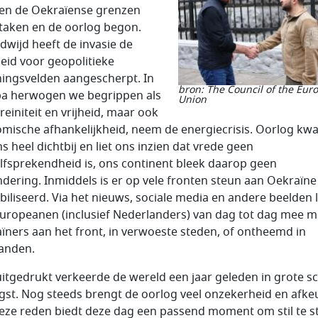
en de Oekraïense grenzen
taken en de oorlog begon.
dwijd heeft de invasie de
heid voor geopolitieke
ingsvelden aangescherpt. In
bron: The Council of the Eur
a herwogen we begrippen als
Union
reiniteit en vrijheid, maar ook
mische afhankelijkheid, neem de energiecrisis. Oorlog kw
s heel dichtbij en liet ons inzien dat vrede geen
lfsprekendheid is, ons continent bleek daarop geen
ndering. Inmiddels is er op vele fronten steun aan Oekraïne
iliseerd. Via het nieuws, sociale media en andere beelden 
Europeanen (inclusief Nederlanders) van dag tot dag mee m
ïners aan het front, in verwoeste steden, of ontheemd in
anden.
uitgedrukt verkeerde de wereld een jaar geleden in grote s
gst. Nog steeds brengt de oorlog veel onzekerheid en afke
ze reden biedt deze dag een passend moment om stil te s