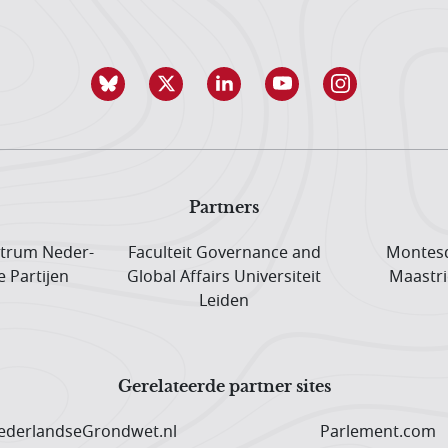
Partners
trum Neder­
Faculteit Governance and
Montesq
e Partijen
Global Affairs Universiteit
Maastri
Leiden
Gerelateerde partner sites
derlandseGrondwet.nl
Parlement.com