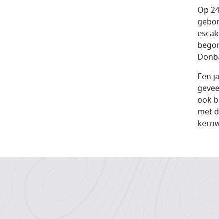
Op 24
gebom
escal
begon
Donb
Een j
gevee
ook b
met d
kernw
Hoofdnavigatiemenu