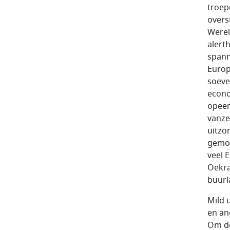
troep
overs
Werel
alert
spann
Europ
soeve
econo
opeen
vanze
uitzo
gemob
veel 
Oekra
buurl
Mild 
en an
Om de