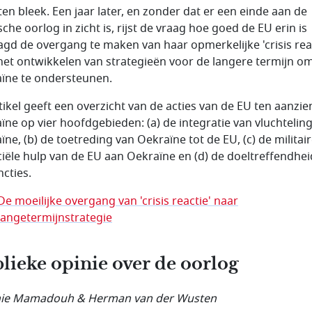
aten bleek. Een jaar later, en zonder dat er een einde aan de
che oorlog in zicht is, rijst de vraag hoe goed de EU erin is
agd de overgang te maken van haar opmerkelijke 'crisis rea
het ontwikkelen van strategieën voor de langere termijn o
ïne te ondersteunen.
rtikel geeft een overzicht van de acties van de EU ten aanzie
ïne op vier hoofdgebieden: (a) de integratie van vluchteling
ïne, (b) de toetreding van Oekraïne tot de EU, (c) de militai
ciële hulp van de EU aan Oekraïne en (d) de doeltreffendhei
ncties.
De moeilijke overgang van 'crisis reactie' naar
langetermijnstrategie
lieke opinie over de oorlog
nie Mamadouh & Herman van der Wusten