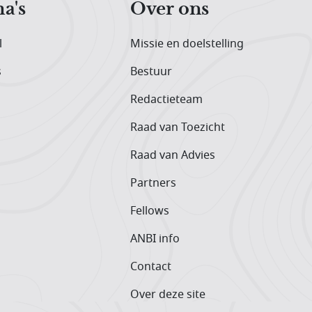
a's
Over ons
l
Missie en doelstelling
s
Bestuur
Redactieteam
Raad van Toezicht
Raad van Advies
Partners
Fellows
ANBI info
Contact
Over deze site