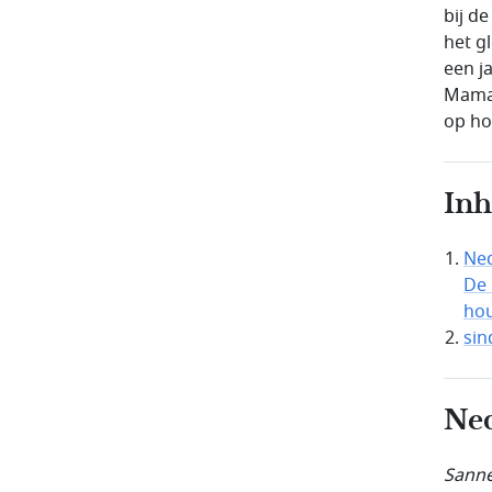
bij d
het g
een j
Mamad
op ho
In
Ned
De 
hou
sin
Ned
Sanne