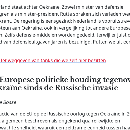
land staat achter Oekraïne. Zowel minister van defensie
gren als minister-president Rutte spraken zich verleden wee
 krant. De regering is eensgezind: Nederland is vooruitstrev
steun aan Oekraïne, ook in vergelijking tot andere Europes
n. Zelfs defensie-middelen worden gedeeld, terwijl er juist 
d van defensieuitgaven jaren is bezuinigd. Putten we uit ee
Het weggeven van tanks die we zelf niet bezitten
Europese politieke houding tegeno
raïne sinds de Russische invasie
le Bosse
actie van de EU op de Russische oorlog tegen Oekraïne in 
 algemeen beschreven als ongekend qua reikwijdte en
wachte snelheid, waaruit een zeldzame eenheid tussen haa