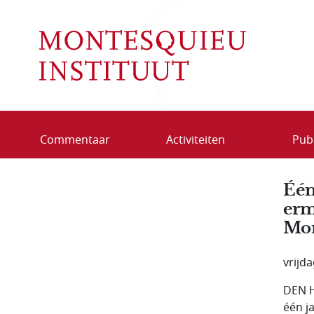
Overslaan en naar de inhoud gaan
Commentaar
Activiteiten
Publ
Één
erm
Mon
vrijd
DEN H
één j