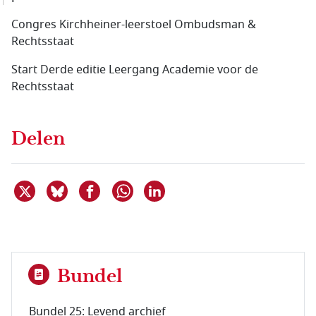
Congres Kirchheiner-leerstoel Ombudsman &
Rechtsstaat
Start Derde editie Leergang Academie voor de
Rechtsstaat
Delen
Deel dit item op X
Deel dit item op Bluesky
Deel dit item op Facebook
Deel dit item op Linkedin
Delen via WhatsApp
Bundel
Bundel 25: Levend archief