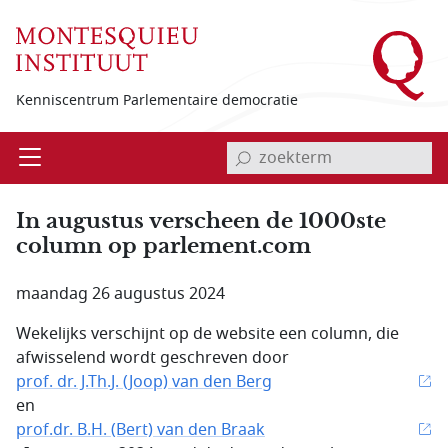
Overslaan en naar de inhoud gaan
Kenniscentrum Parlementaire democratie
invoerveld zoekterm
Open
Menu
In augustus verscheen de 1000ste
column op parlement.com
maandag 26 augustus 2024
Wekelijks verschijnt op de website een column, die
afwisselend wordt geschreven door
prof. dr. J.Th.J. (Joop) van den Berg
en
prof.dr. B.H. (Bert) van den Braak