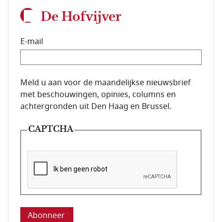
De Hofvijver
E-mail
E-mailadres van de abonnee.
Meld u aan voor de maandelijkse nieuwsbrief
met beschouwingen, opinies, columns en
achtergronden uit Den Haag en Brussel.
CAPTCHA
Deze vraag is om te controleren dat u een mens be