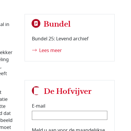
Bundel
al in
Bundel 25: Levend archief
Lees meer
Dekker
ling
,
eft
De Hofvijver
t
atie
E-mail
tte
ld dat
rbeeld
h moet
E-mailadres van de abonnee.
Meld u aan voor de maandelijkse