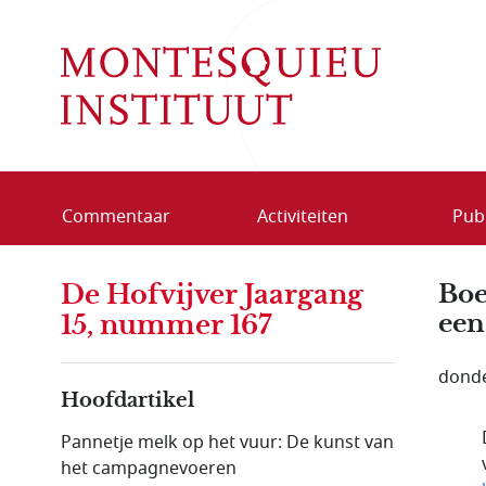
Overslaan en naar de inhoud gaan
Commentaar
Activiteiten
Publ
De Hofvijver Jaargang
Boe
een
15, nummer 167
donde
Hoofdartikel
Pannetje melk op het vuur: De kunst van
het campagnevoeren