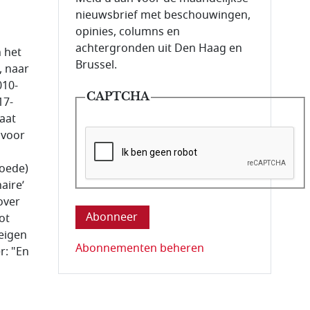
nieuwsbrief met beschouwingen,
opinies, columns en
achtergronden uit Den Haag en
n het
Brussel.
, naar
010-
CAPTCHA
17-
gaat
 voor
goede)
aire’
Deze vraag is om te controleren dat u ee
over
ot
 eigen
Abonnementen beheren
r: "En