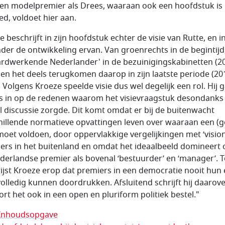
 Een modelpremier als Drees, waaraan ook een hoofdstuk is
ed, voldoet hier aan.
 beschrijft in zijn hoofdstuk echter de visie van Rutte, en i
nder de ontwikkeling ervan. Van groenrechts in de begintijd
ardwerkende Nederlander' in de bezuinigingskabinetten (2
 en het deels terugkomen daarop in zijn laatste periode (20
. Volgens Kroeze speelde visie dus wel degelijk een rol. Hij 
s in op de redenen waarom het visievraagstuk desondanks
l discussie zorgde. Dit komt omdat er bij de buitenwacht
hillende normatieve opvattingen leven over waaraan een (
 moet voldoen, door oppervlakkige vergelijkingen met ‘vision
ers in het buitenland en omdat het ideaalbeeld domineert 
derlandse premier als bovenal ‘bestuurder’ en ‘manager’. T
wijst Kroeze erop dat premiers in een democratie nooit hun
 volledig kunnen doordrukken. Afsluitend schrijft hij daarove
ort het ook in een open en pluriform politiek bestel."
Inhoudsopgave