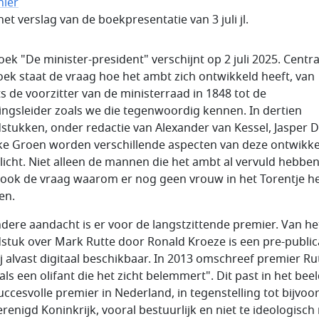
hier
het verslag van de boekpresentatie van 3 juli jl.
oek "De minister-president" verschijnt op 2 juli 2025. Centra
oek staat de vraag hoe het ambt zich ontwikkeld heeft, van
ts de voorzitter van de ministerraad in 1848 tot de
ingsleider zoals we die tegenwoordig kennen. In dertien
stukken, onder redactie van Alexander van Kessel, Jasper 
ke Groen worden verschillende aspecten van deze ontwikke
licht. Niet alleen de mannen die het ambt al vervuld hebben
ook de vraag waarom er nog geen vrouw in het Torentje he
en.
ndere aandacht is er voor de langstzittende premier. Van he
stuk over Mark Rutte door Ronald Kroeze is een pre-public
ij alvast digitaal beschikbaar. In 2013 omschreef premier Ru
"als een olifant die het zicht belemmert". Dit past in het bee
uccesvolle premier in Nederland, in tegenstelling tot bijvoo
erenigd Koninkrijk, vooral bestuurlijk en niet te ideologisc