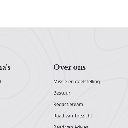
a's
Over ons
l
Missie en doelstelling
s
Bestuur
Redactieteam
Raad van Toezicht
Raad van Advies