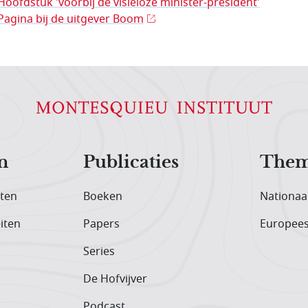
Hoofdstuk 'voorbij de visieloze minister-president'
Pagina bij de uitgever Boom
n
Publicaties
Them
iten
Boeken
Nationaa
iten
Papers
Europee
Series
De Hofvijver
Podcast