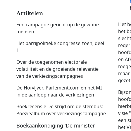
Artikelen
Het b
Een campagne gericht op de gewone
het b
mensen
slech
Het partijpolitieke congresseizoen, deel
reger
1
hoofd
en Af
Over de toegenomen electorale
toege
volatiliteit en de groeiende relevantie
maar 
van de verkiezingscampagnes
gezet
De Hofvijver, Parlement.com en het MI
Bijzo
in de aanloop naar de verkiezingen
hoofd
hierb
Boekrecensie De strijd om de stembus:
visie 
Poëziealbum over verkiezings­campagne
een s
Boekaankondiging 'De minister-
het V