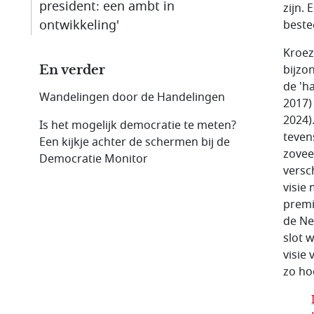
president: een ambt in
zijn.
ontwikkeling'
beste
Kroeze
bijzo
En verder
de 'h
Wandelingen door de Handelingen
2017)
2024)
Is het mogelijk democratie te meten?
teven
Een kijkje achter de schermen bij de
zovee
Democratie Monitor
versc
visie
premi
de Ne
slot 
visie
zo ho