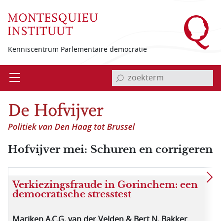
Overslaan en naar de inhoud gaan
Kenniscentrum Parlementaire democratie
invoerveld zoekterm
Open
Menu
Hofvijver mei: Schuren en corrigeren
Verkiezingsfraude in Gorinchem: een
democratische stresstest
Mariken A.C.G. van der Velden & Bert N. Bakker