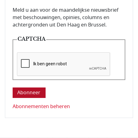
E-mailadres van de abonnee.
Meld u aan voor de maandelijkse nieuwsbrief
met beschouwingen, opinies, columns en
achtergronden uit Den Haag en Brussel.
CAPTCHA
Deze vraag is om te controleren dat u een mens be
Abonnementen beheren