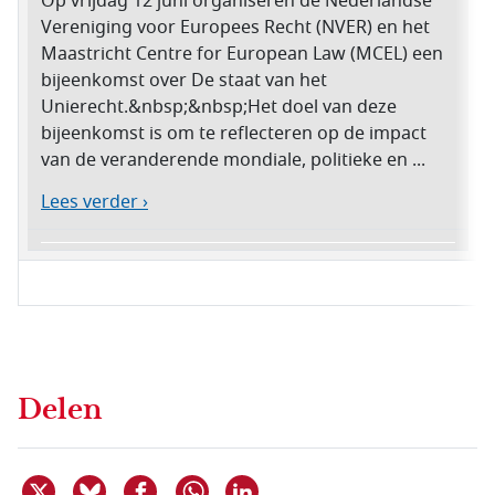
Op vrijdag 12 juni organiseren de Nederlandse
Vereniging voor Europees Recht (NVER) en het
Maastricht Centre for European Law (MCEL) een
bijeenkomst over De staat van het
Unierecht.&nbsp;&nbsp;Het doel van deze
bijeenkomst is om te reflecteren op de impact
van de veranderende mondiale, politieke en ...
Lees verder ›
Delen
Deel dit item op X
Deel dit item op Bluesky
Deel dit item op Facebook
Deel dit item op Linkedin
Delen via WhatsApp