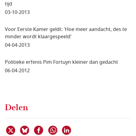
tijd
03-10-2013
Voor Eerste Kamer geldt: 'Hoe meer aandacht, des te
minder wordt klaargespeeld'
04-04-2013
Politieke erfenis Pim Fortuyn kleiner dan gedacht
06-04-2012
Delen
Deel dit item op X
Deel dit item op Bluesky
Deel dit item op Facebook
Deel dit item op Linkedin
Delen via WhatsApp