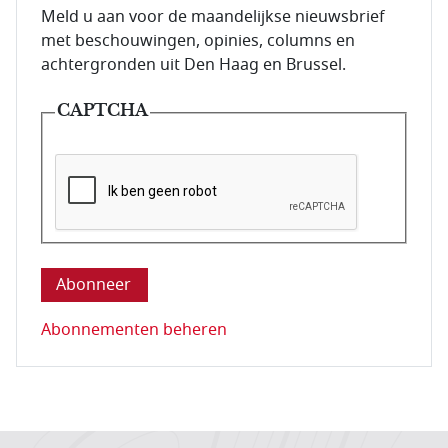
E-mailadres van de abonnee.
Meld u aan voor de maandelijkse nieuwsbrief
met beschouwingen, opinies, columns en
achtergronden uit Den Haag en Brussel.
CAPTCHA
Deze vraag is om te controleren dat u een mens be
Abonnementen beheren