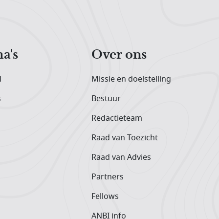
a's
Over ons
l
Missie en doelstelling
s
Bestuur
Redactieteam
Raad van Toezicht
Raad van Advies
Partners
Fellows
ANBI info