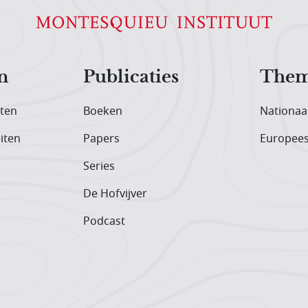
n
Publicaties
Them
iten
Boeken
Nationaa
iten
Papers
Europee
Series
De Hofvijver
Podcast