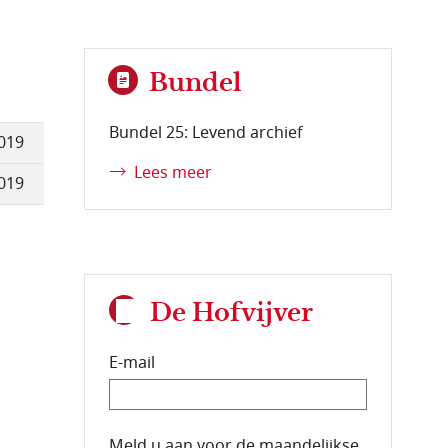
Bundel
Bundel 25: Levend archief
019
Lees meer
019
De Hofvijver
E-mail
E-mailadres van de abonnee.
Meld u aan voor de maandelijkse