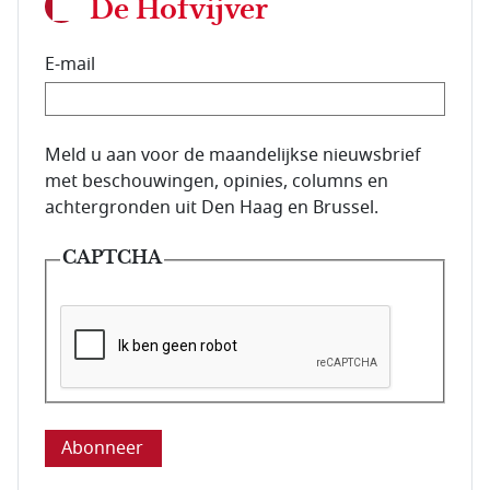
De Hofvijver
E-mail
E-mailadres van de abonnee.
Meld u aan voor de maandelijkse nieuwsbrief
met beschouwingen, opinies, columns en
achtergronden uit Den Haag en Brussel.
CAPTCHA
Deze vraag is om te controleren dat u een mens be