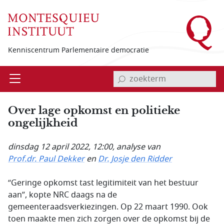
Overslaan en naar de inhoud gaan
Kenniscentrum Parlementaire democratie
invoerveld zoekterm
Open
Menu
Over lage opkomst en politieke
ongelijkheid
dinsdag 12 april 2022, 12:00
, analyse van
Prof.dr. Paul Dekker
en
Dr. Josje den Ridder
“Geringe opkomst tast legitimiteit van het bestuur
aan”, kopte NRC daags na de
gemeenteraadsverkiezingen. Op 22 maart 1990. Ook
toen maakte men zich zorgen over de opkomst bij de