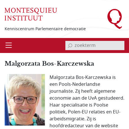
Overslaan en naar de inhoud gaan
Kenniscentrum Parlementaire democratie
invoerveld zoekterm
Open
Menu
Malgorzata Bos-Karczewska
Malgorzata Bos-Karczewska is
een Pools-Nederlandse
journaliste. Zij heeft algemene
economie aan de UvA gestudeerd.
Haar specialisatie is Poolse
politiek, Polen-EU relaties en EU-
arbeidsmigratie. Zij is
hoofdredacteur van de website