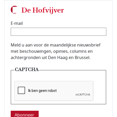
De Hofvijver
E-mail
E-mailadres van de abonnee.
Meld u aan voor de maandelijkse nieuwsbrief
met beschouwingen, opinies, columns en
achtergronden uit Den Haag en Brussel.
CAPTCHA
Deze vraag is om te controleren dat u een mens be