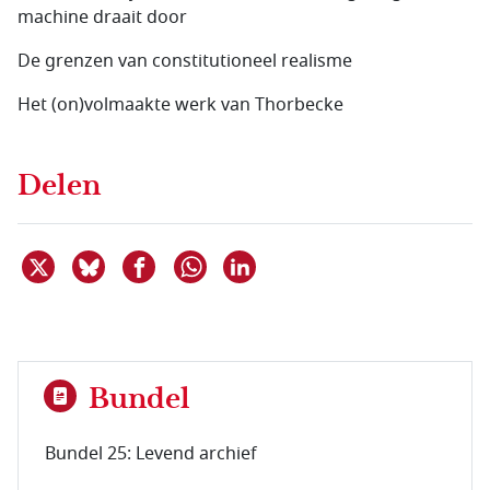
machine draait door
De grenzen van constitutioneel realisme
Het (on)volmaakte werk van Thorbecke
Delen
Deel dit item op X
Deel dit item op Bluesky
Deel dit item op Facebook
Deel dit item op Linkedin
Delen via WhatsApp
Bundel
Bundel 25: Levend archief