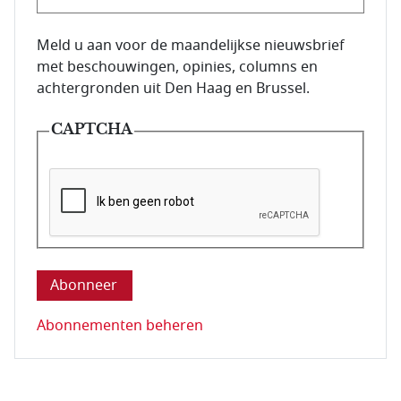
E-mailadres van de abonnee.
Meld u aan voor de maandelijkse nieuwsbrief
met beschouwingen, opinies, columns en
achtergronden uit Den Haag en Brussel.
CAPTCHA
Deze vraag is om te controleren dat u een mens be
Abonnementen beheren