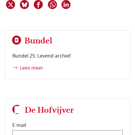
Deel dit item op X
Deel dit item op Bluesky
Deel dit item op Facebook
Deel dit item op Linkedin
Delen via WhatsApp
Bundel
Bundel 25: Levend archief
Lees meer
De Hofvijver
E-mail