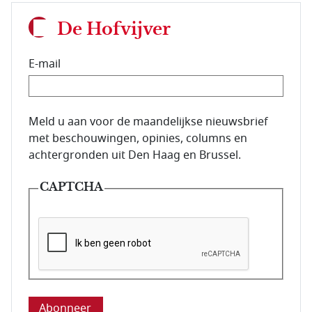
De Hofvijver
E-mail
E-mailadres van de abonnee.
Meld u aan voor de maandelijkse nieuwsbrief
met beschouwingen, opinies, columns en
achtergronden uit Den Haag en Brussel.
CAPTCHA
Deze vraag is om te controleren dat u een mens be