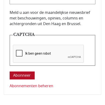
E-mailadres van de abonnee.
Meld u aan voor de maandelijkse nieuwsbrief
met beschouwingen, opinies, columns en
achtergronden uit Den Haag en Brussel.
CAPTCHA
Deze vraag is om te controleren dat u een mens be
Abonnementen beheren