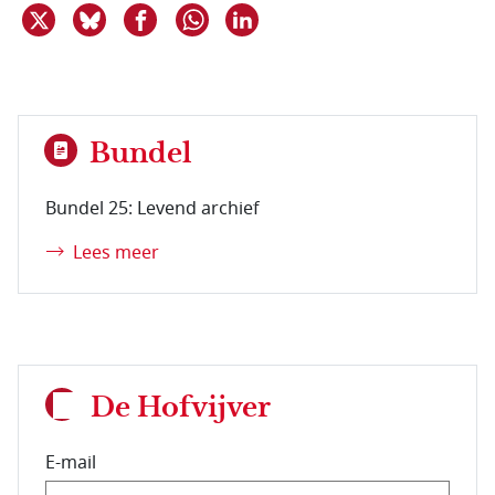
Deel dit item op X
Deel dit item op Bluesky
Deel dit item op Facebook
Deel dit item op Linkedin
Delen via WhatsApp
Bundel
Bundel 25: Levend archief
Lees meer
De Hofvijver
E-mail