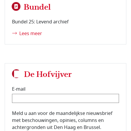
Bundel
Bundel 25: Levend archief
Lees meer
De Hofvijver
E-mail
E-mailadres van de abonnee.
Meld u aan voor de maandelijkse nieuwsbrief
met beschouwingen, opinies, columns en
achtergronden uit Den Haag en Brussel.