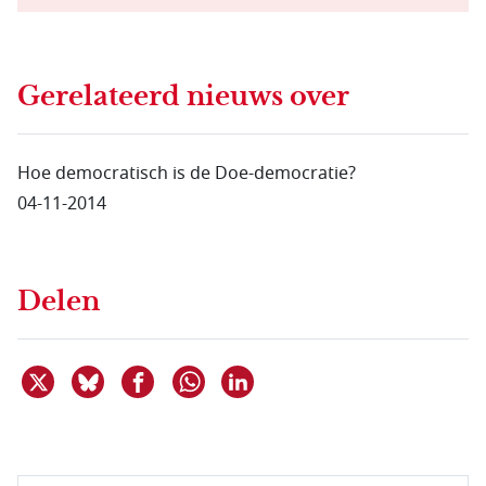
Gerelateerd nieuws
over
Hoe democratisch is de Doe-democratie?
04-11-2014
Delen
Deel dit item op X
Deel dit item op Bluesky
Deel dit item op Facebook
Deel dit item op Linkedin
Delen via WhatsApp