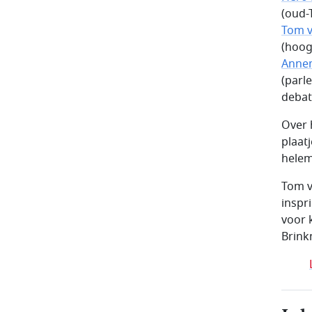
(oud-
Tom v
(hoog
Annem
(parl
debat
Over 
plaat
helem
Tom v
inspr
voor 
Brink