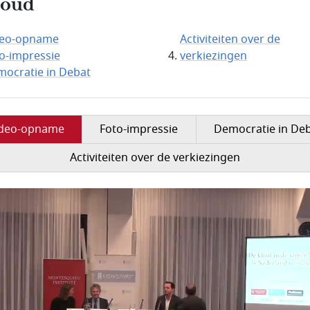
houd
deo-opname
Activiteiten over de
o-impressie
verkiezingen
ocratie in Debat
ideo-opname
Foto-impressie
Democratie in De
Activiteiten over de verkiezingen
mbestand