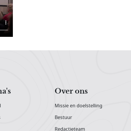
a's
Over ons
l
Missie en doelstelling
s
Bestuur
Redactieteam