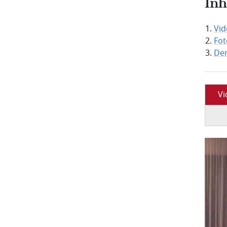
In
Vi
Fot
Dem
V
Fil