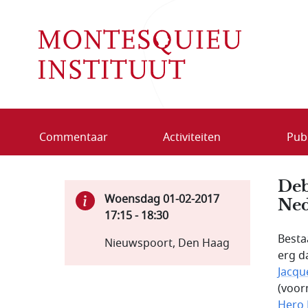
Overslaan en naar de inhoud gaan
Commentaar
Activiteiten
Publ
Deb
Woensdag 01-02-2017
Ned
17:15
-
18:30
Besta
Nieuwspoort, Den Haag
erg d
Jacqu
(voor
Hero