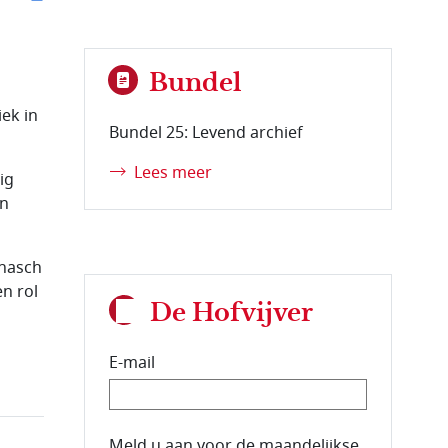
Bundel
ek in
Bundel 25: Levend archief
Lees meer
ig
an
onasch
n rol
De Hofvijver
E-mail
E-mailadres van de abonnee.
Meld u aan voor de maandelijkse