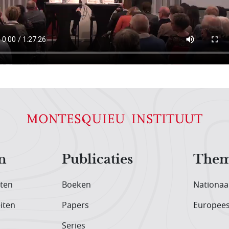
n
Publicaties
Them
iten
Boeken
Nationaa
iten
Papers
Europee
Series