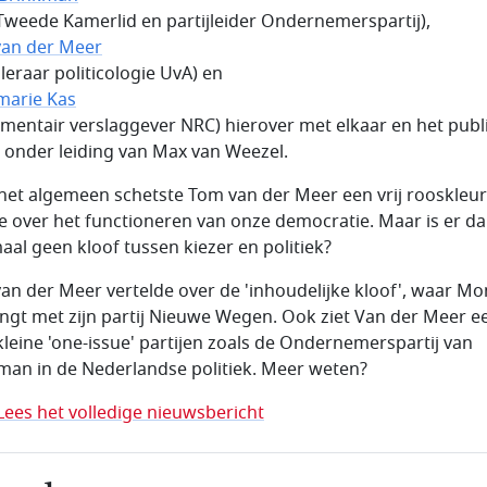
Tweede Kamerlid en partijleider Ondernemerspartij),
an der Meer
leraar politicologie UvA) en
arie Kas
ementair verslaggever NRC) hierover met elkaar en het publi
 onder leiding van Max van Weezel.
het algemeen schetste Tom van der Meer een vrij rooskleur
je over het functioneren van onze democratie. Maar is er d
aal geen kloof tussen kiezer en politiek?
an der Meer vertelde over de 'inhoudelijke kloof', waar M
ingt met zijn partij Nieuwe Wegen. Ook ziet Van der Meer ee
kleine 'one-issue' partijen zoals de Ondernemerspartij van
man in de Nederlandse politiek. Meer weten?
Lees het volledige nieuwsbericht