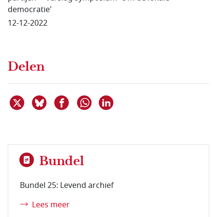
democratie'
12-12-2022
Delen
Deel dit item op X
Deel dit item op Bluesky
Deel dit item op Facebook
Deel dit item op Linkedin
Delen via WhatsApp
Bundel
Bundel 25: Levend archief
Lees meer