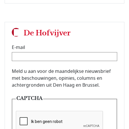
De Hofvijver
E-mail
E-mailadres van de abonnee.
Meld u aan voor de maandelijkse nieuwsbrief
met beschouwingen, opinies, columns en
achtergronden uit Den Haag en Brussel.
CAPTCHA