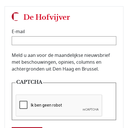
De Hofvijver
E-mail
E-mailadres van de abonnee.
Meld u aan voor de maandelijkse nieuwsbrief
met beschouwingen, opinies, columns en
achtergronden uit Den Haag en Brussel.
CAPTCHA
Deze vraag is om te controleren dat u een mens be