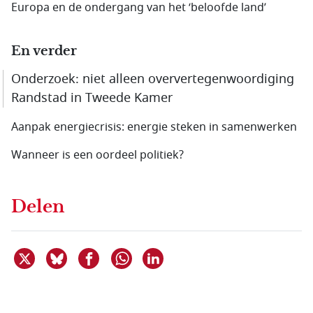
Europa en de ondergang van het ‘beloofde land’
En verder
Onderzoek: niet alleen oververtegenwoordiging
Randstad in Tweede Kamer
Aanpak energiecrisis: energie steken in samenwerken
Wanneer is een oordeel politiek?
Delen
Deel dit item op X
Deel dit item op Bluesky
Deel dit item op Facebook
Deel dit item op Linkedin
Delen via WhatsApp