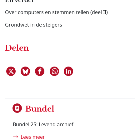
En verder
Over computers en stemmen tellen (deel II)
Grondwet in de steigers
Delen
Deel dit item op X
Deel dit item op Bluesky
Deel dit item op Facebook
Deel dit item op Linkedin
Delen via WhatsApp
Bundel
Bundel 25: Levend archief
Lees meer