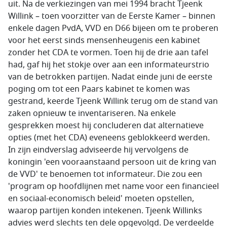
uit. Na de verkiezingen van mei 1994 bracht Tjeenk
Willink – toen voorzitter van de Eerste Kamer – binnen
enkele dagen PvdA, VVD en D66 bijeen om te proberen
voor het eerst sinds mensenheugenis een kabinet
zonder het CDA te vormen. Toen hij de drie aan tafel
had, gaf hij het stokje over aan een informateurstrio
van de betrokken partijen. Nadat einde juni de eerste
poging om tot een Paars kabinet te komen was
gestrand, keerde Tjeenk Willink terug om de stand van
zaken opnieuw te inventariseren. Na enkele
gesprekken moest hij concluderen dat alternatieve
opties (met het CDA) eveneens geblokkeerd werden.
In zijn eindverslag adviseerde hij vervolgens de
koningin 'een vooraanstaand persoon uit de kring van
de VVD' te benoemen tot informateur. Die zou een
'program op hoofdlijnen met name voor een financieel
en sociaal-economisch beleid' moeten opstellen,
waarop partijen konden intekenen. Tjeenk Willinks
advies werd slechts ten dele opgevolgd. De verdeelde