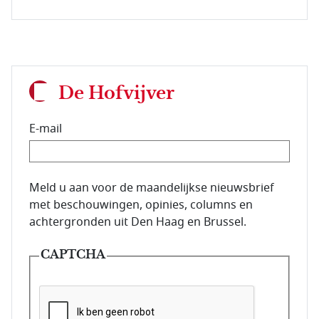
De Hofvijver
E-mail
E-mailadres van de abonnee.
Meld u aan voor de maandelijkse nieuwsbrief
met beschouwingen, opinies, columns en
achtergronden uit Den Haag en Brussel.
CAPTCHA