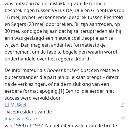
was ontstaan na de mislukking van de formele
besprekingen tussen VVD, CDA, D66 en GroenLinks (op
16 mei) en het 'verkennende' gesprek tussen Pechtold
en Segers (23 mei) doorbreken. Bij zijn aantreden, op
30 mei, kondigde hij aan dat hij zal terugtreden als hij
erin was geslaagd een nieuwe coalitieoptie aan te
wijzen. Dan mag een ander het formatiestokje
overnemen, om de fase te begeleiden waarin wordt
onderhandeld over het regeerakkoord.
De informateur als
honest broker
, dus: een relatieve
buitenstaander die partijen bij elkaar brengt – direct
na de verkiezingen, of na de mislukking van een
eerdere formatiepoging.[1] Een rol die eerder met
succes werd vervuld door
L.J.M. Beel
, vicepresident van de
Raad van State
van 1959 tot 1972. Na het uiteenvallen van de brede