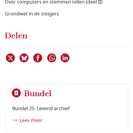
Over computers en stemmen tellen (deel II)
Grondwet in de steigers
Delen
Deel dit item op X
Deel dit item op Bluesky
Deel dit item op Facebook
Deel dit item op Linkedin
Delen via WhatsApp
Bundel
Bundel 25: Levend archief
Lees meer