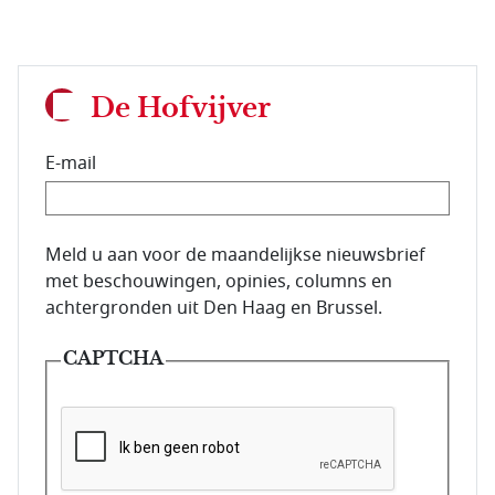
De Hofvijver
E-mail
E-mailadres van de abonnee.
Meld u aan voor de maandelijkse nieuwsbrief
met beschouwingen, opinies, columns en
achtergronden uit Den Haag en Brussel.
CAPTCHA