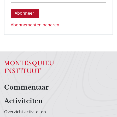
Deze vraag is om te controleren dat u een mens be
Abonnementen beheren
Hoofdnavigatiemenu
Commentaar
Activiteiten
Overzicht activiteiten