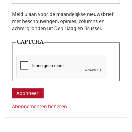
E-mailadres van de abonnee.
Meld u aan voor de maandelijkse nieuwsbrief
met beschouwingen, opinies, columns en
achtergronden uit Den Haag en Brussel.
CAPTCHA
Deze vraag is om te controleren dat u een mens be
Abonnementen beheren