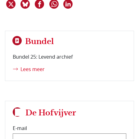
Deel dit item op X
Deel dit item op Bluesky
Deel dit item op Facebook
Deel dit item op Linkedin
Delen via WhatsApp
Bundel
Bundel 25: Levend archief
Lees meer
De Hofvijver
E-mail