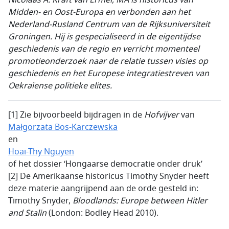
Nicolaas A.
Kraft van Ermel, MA is historicus van
Midden- en Oost-Europa en verbonden aan het
Nederland-Rusland Centrum van de Rijksuniversiteit
Groningen. Hij is gespecialiseerd in de eigentijdse
geschiedenis van de regio en verricht momenteel
promotieonderzoek naar de relatie tussen visies op
geschiedenis en het Europese integratiestreven van
Oekraïense politieke elites.
[1] Zie bijvoorbeeld bijdragen in de
Hofvijver
van
Małgorzata Bos-Karczewska
en
Hoai-Thy Nguyen
of het dossier ‘Hongaarse democratie onder druk’
[2] De Amerikaanse historicus Timothy Snyder heeft
deze materie aangrijpend aan de orde gesteld in:
Timothy Snyder,
Bloodlands: Europe between Hitler
and Stalin
(London: Bodley Head 2010).