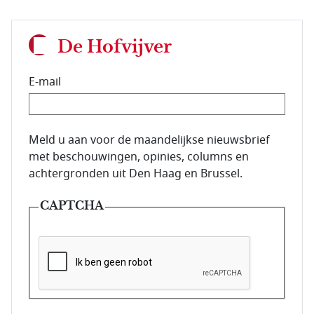
De Hofvijver
E-mail
E-mailadres van de abonnee.
Meld u aan voor de maandelijkse nieuwsbrief
met beschouwingen, opinies, columns en
achtergronden uit Den Haag en Brussel.
CAPTCHA
Deze vraag is om te controleren dat u een mens be