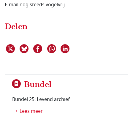
E-mail nog steeds vogelvrij
Delen
Deel dit item op X
Deel dit item op Bluesky
Deel dit item op Facebook
Deel dit item op Linkedin
Delen via WhatsApp
Bundel
Bundel 25: Levend archief
Lees meer