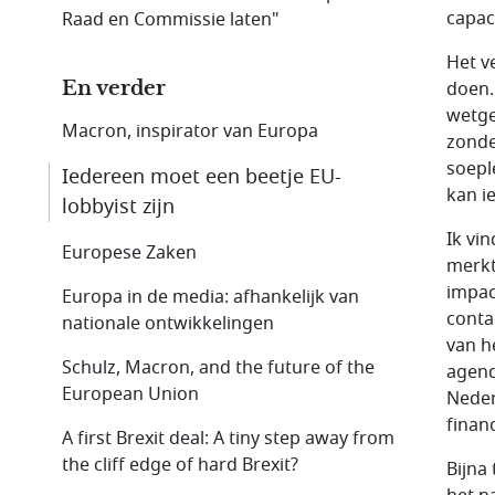
capac
Raad en Commissie laten"
Het v
En verder
doen.
wetge
Macron, inspirator van Europa
zonde
soepl
Iedereen moet een beetje EU-
kan i
lobbyist zijn
Ik vi
Europese Zaken
merkt
impac
Europa in de media: afhankelijk van
conta
nationale ontwikkelingen
van h
Schulz, Macron, and the future of the
agend
European Union
Neder
finan
A first Brexit deal: A tiny step away from
the cliff edge of hard Brexit?
Bijna