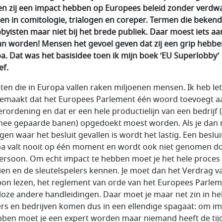
n zij een impact hebben op Europees beleid zonder verdw
ken in comitologie, trialogen en coreper. Termen die bekend 
obbyisten maar niet bij het brede publiek. Daar moest iets aa
n worden! Mensen het gevoel geven dat zij een grip hebbe
a. Dat was het basisidee toen ik mijn boek ‘
EU Superlobby’
ef.
iten die in Europa vallen raken miljoenen mensen. Ik heb lett
maakt dat het Europees Parlement één woord toevoegt a
erordening en dat er een hele productielijn van een bedrijf 
ee gepaarde banen) opgedoekt moest worden. Als je dan
gen waar het besluit gevallen is wordt het lastig. Een besluit
a valt nooit op één moment en wordt ook niet genomen d
ersoon. Om echt impact te hebben moet je het hele proces
ien en de sleutelspelers kennen. Je moet dan het Verdrag v
bon lezen, het reglement van orde van het Europees Parlem
lloze andere handleidingen. Daar moet je maar net zin in h
rs en bedrijven komen dus in een ellendige spagaat: om i
bben moet je een expert worden maar niemand heeft de tij