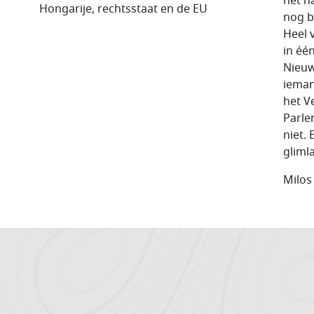
het na
Hongarije, rechtsstaat en de EU
nog b
Heel 
in één
Nieuws
ieman
het V
Parle
niet.
gliml
Milos
Hoofdnavigatiemenu