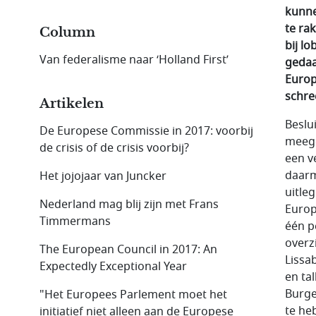
kunne
te ra
Column
bij l
Van federalisme naar ‘Holland First’
gedaa
Europ
schre
Artikelen
Beslu
De Europese Commissie in 2017: voorbij
meege
de crisis of de crisis voorbij?
een v
daarm
Het jojojaar van Juncker
uitleg
Nederland mag blij zijn met Frans
Europ
Timmermans
één p
overz
The European Council in 2017: An
Lissa
Expectedly Exceptional Year
en ta
Burge
"Het Europees Parlement moet het
te he
initiatief niet alleen aan de Europese