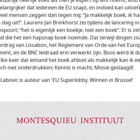
tuurlijk heerlijk voelt als men je expert op iets noemt, vind 
elangrijker dat iedereen de EU snapt, en invloed kan uitoef
veel mensen zeggen dan tegen mij; “Ja makkelijk boek, ik ha
 dag uit!”. Laurens Jan Brinkhorst zei tijdens de lancering in
poort; “het is eigenlijk een boekje, niet een boek”. Er is zel
d die het een hapsnap boek noemde. Dat terwijl dingen zo
erdrag van Lissabon, het Reglement van Orde van het Euro
ment, en de BNC leidraad erin verwerkt zijn. Boos werd ik d
 Elke keer dat iemand het boek afdoet als makkelijk kan ik e
ach niet onderdrukken; Kennis is macht; Missie geslaagd!
 Labovic is auteur van 'EU Superlobby. Winnen in Brussel'