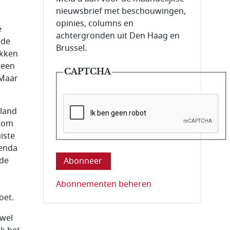
nieuwsbrief met beschouwingen,
opinies, columns en
e
achtergronden uit Den Haag en
 de
Brussel.
akken
 een
CAPTCHA
 Maar
eland
s om
iste
Deze vraag is om te controleren dat u ee
genda
 de
Abonnementen beheren
oet.
ewel