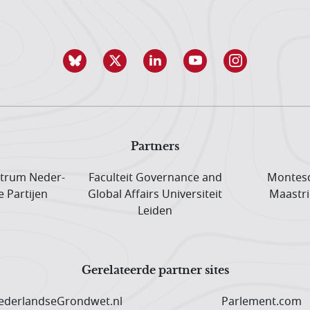
Partners
trum Neder­
Faculteit Governance and
Montesq
e Partijen
Global Affairs Universiteit
Maastri
Leiden
Gerelateerde partner sites
derlandseGrondwet.nl
Parlement.com