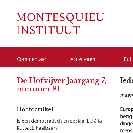
Overslaan en naar de inhoud gaan
Commentaar
Activiteiten
Publ
De Hofvijver Jaargang 7,
Ied
nummer 81
maand
Europ
Hoofdartikel
bezig
Is een democratisch en sociaal EU à la
dinge
Rutte III haalbaar?
mense