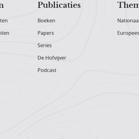
n
Publicaties
Them
iten
Boeken
Nationaa
iten
Papers
Europee
Series
De Hofvijver
Podcast