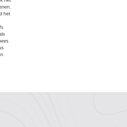
ik het
enen.
d het
fs
als
pees
us
en