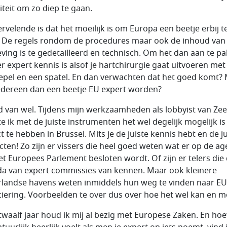
iteit om zo diep te gaan.
ervelende is dat het moeilijk is om Europa een beetje erbij t
 De regels rondom de procedures maar ook de inhoud van
ving is te gedetailleerd en technisch. Om het dan aan te p
r expert kennis is alsof je hartchirurgie gaat uitvoeren met
epel en een spatel. En dan verwachten dat het goed komt?
edereen dan een beetje EU expert worden?
nd van wel. Tijdens mijn werkzaamheden als lobbyist van Ze
e ik met de juiste instrumenten het wel degelijk mogelijk i
t te hebben in Brussel. Mits je de juiste kennis hebt en de ju
cten! Zo zijn er vissers die heel goed weten wat er op de a
et Europees Parlement besloten wordt. Of zijn er telers die
a van expert commissies van kennen. Maar ook kleinere
landse havens weten inmiddels hun weg te vinden naar EU
ciering. Voorbeelden te over dus over hoe het wel kan en m
 twaalf jaar houd ik mij al bezig met Europese Zaken. En ho