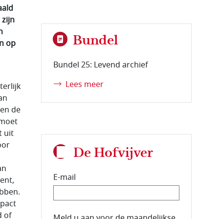
aald
zijn
n
Bundel
n op
Bundel 25: Levend archief
Lees meer
erlijk
an
(en de
 moet
 uit
oor
De Hofvijver
an
E-mail
ent,
ebben.
mpact
d of
E-mailadres van de abonnee.
Meld u aan voor de maandelijkse