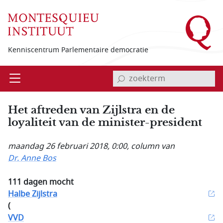
Overslaan en naar de inhoud gaan
Kenniscentrum Parlementaire democratie
invoerveld zoekterm
Open
Menu
Het aftreden van Zijlstra en de
loyaliteit van de minister-president
maandag 26 februari 2018, 0:00
, column van
Dr. Anne Bos
111 dagen mocht
Halbe Zijlstra
(
VVD