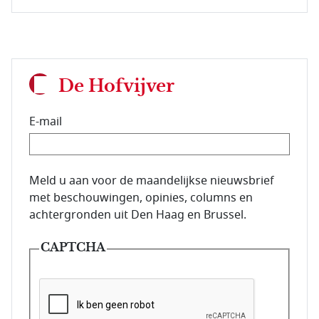
De Hofvijver
E-mail
E-mailadres van de abonnee.
Meld u aan voor de maandelijkse nieuwsbrief
met beschouwingen, opinies, columns en
achtergronden uit Den Haag en Brussel.
CAPTCHA