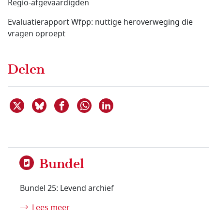
Regio-afgevaardigden
Evaluatierapport Wfpp: nuttige heroverweging die
vragen oproept
Delen
Deel dit item op X
Deel dit item op Bluesky
Deel dit item op Facebook
Deel dit item op Linkedin
Delen via WhatsApp
Bundel
Bundel 25: Levend archief
Lees meer