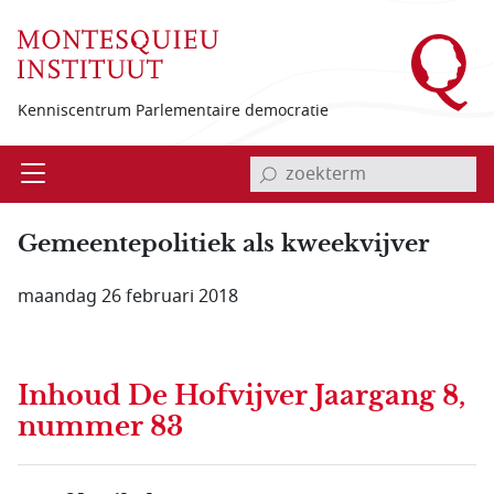
Overslaan en naar de inhoud gaan
Kenniscentrum Parlementaire democratie
invoerveld zoekterm
Open
Menu
Gemeentepolitiek als kweekvijver
maandag 26 februari 2018
Inhoud
De Hofvijver Jaargang 8,
nummer 83