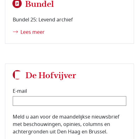
Bundel
Bundel 25: Levend archief
Lees meer
De Hofvijver
E-mail
E-mailadres van de abonnee.
Meld u aan voor de maandelijkse nieuwsbrief
met beschouwingen, opinies, columns en
achtergronden uit Den Haag en Brussel.