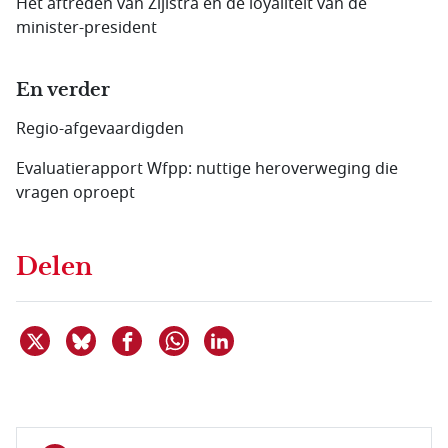
Het aftreden van Zijlstra en de loyaliteit van de
minister-president
En verder
Regio-afgevaardigden
Evaluatierapport Wfpp: nuttige heroverweging die
vragen oproept
Delen
Deel dit item op X
Deel dit item op Bluesky
Deel dit item op Facebook
Deel dit item op Linkedin
Delen via WhatsApp