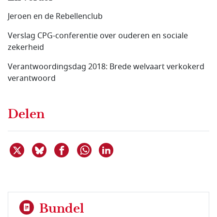
Jeroen en de Rebellenclub
Verslag CPG-conferentie over ouderen en sociale
zekerheid
Verantwoordingsdag 2018: Brede welvaart verkokerd
verantwoord
Delen
Deel dit item op X
Deel dit item op Bluesky
Deel dit item op Facebook
Deel dit item op Linkedin
Delen via WhatsApp
Bundel