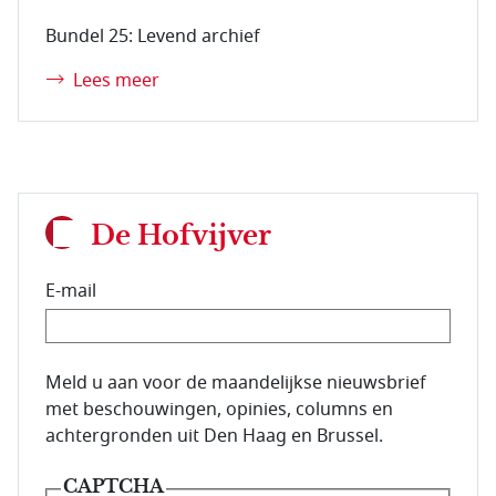
Bundel 25: Levend archief
Lees meer
De Hofvijver
E-mail
E-mailadres van de abonnee.
Meld u aan voor de maandelijkse nieuwsbrief
met beschouwingen, opinies, columns en
achtergronden uit Den Haag en Brussel.
CAPTCHA