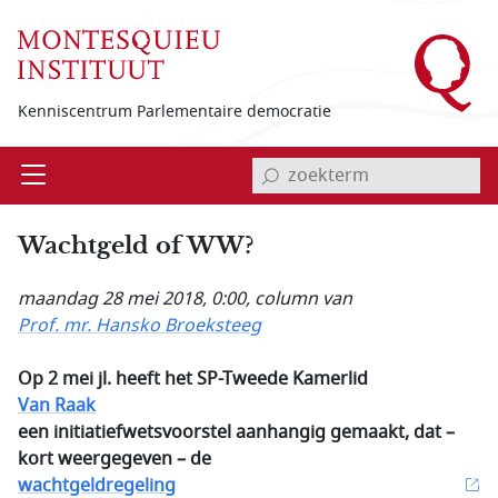
Overslaan en naar de inhoud gaan
Kenniscentrum Parlementaire democratie
invoerveld zoekterm
Open
Menu
Wachtgeld of WW?
maandag 28 mei 2018, 0:00
, column van
Prof. mr. Hansko Broeksteeg
Op 2 mei jl. heeft het SP-Tweede Kamerlid
Van Raak
een initiatiefwetsvoorstel aanhangig gemaakt, dat –
kort weergegeven – de
wachtgeldregeling