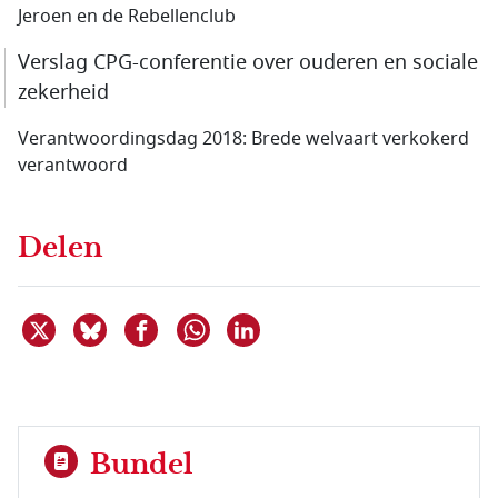
Jeroen en de Rebellenclub
Verslag CPG-conferentie over ouderen en sociale
zekerheid
Verantwoordingsdag 2018: Brede welvaart verkokerd
verantwoord
Delen
Deel dit item op X
Deel dit item op Bluesky
Deel dit item op Facebook
Deel dit item op Linkedin
Delen via WhatsApp
Bundel