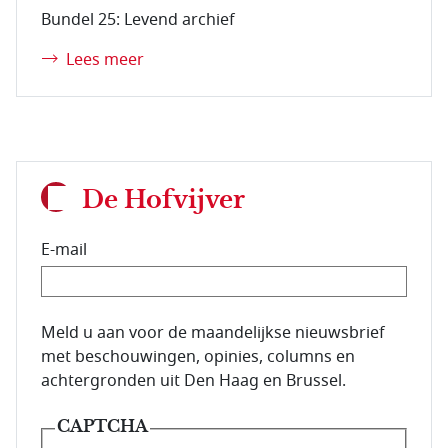
Bundel 25: Levend archief
Lees meer
De Hofvijver
E-mail
E-mailadres van de abonnee.
Meld u aan voor de maandelijkse nieuwsbrief
met beschouwingen, opinies, columns en
achtergronden uit Den Haag en Brussel.
CAPTCHA