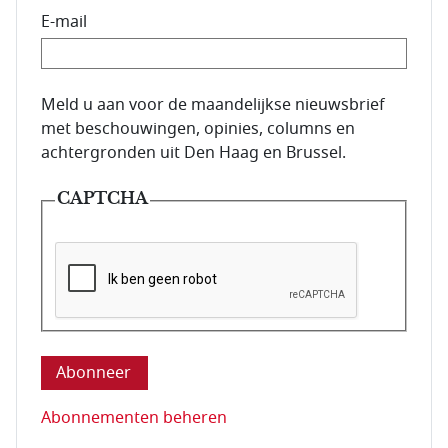
E-mail
E-mailadres van de abonnee.
Meld u aan voor de maandelijkse nieuwsbrief
met beschouwingen, opinies, columns en
achtergronden uit Den Haag en Brussel.
CAPTCHA
Deze vraag is om te controleren dat u een mens be
Abonnementen beheren