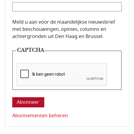
E-mailadres van de abonnee.
Meld u aan voor de maandelijkse nieuwsbrief
met beschouwingen, opinies, columns en
achtergronden uit Den Haag en Brussel.
CAPTCHA
Deze vraag is om te controleren dat u een mens be
Abonnementen beheren