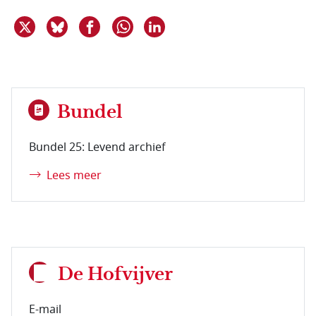
Deel dit item op X
Deel dit item op Bluesky
Deel dit item op Facebook
Deel dit item op Linkedin
Delen via WhatsApp
Bundel
Bundel 25: Levend archief
Lees meer
De Hofvijver
E-mail