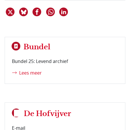
Deel dit item op X
Deel dit item op Bluesky
Deel dit item op Facebook
Deel dit item op Linkedin
Delen via WhatsApp
Bundel
Bundel 25: Levend archief
Lees meer
De Hofvijver
E-mail