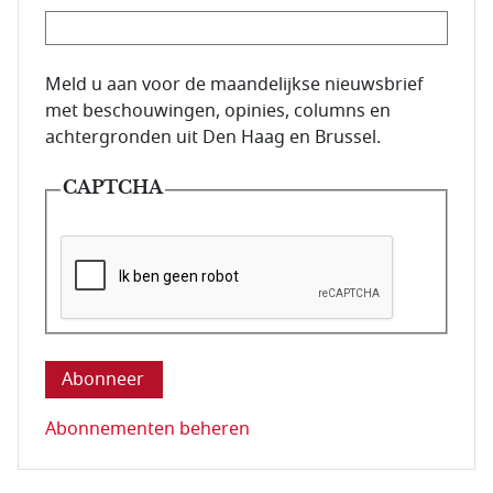
E-mailadres van de abonnee.
Meld u aan voor de maandelijkse nieuwsbrief
met beschouwingen, opinies, columns en
achtergronden uit Den Haag en Brussel.
CAPTCHA
Deze vraag is om te controleren dat u een mens be
Abonnementen beheren