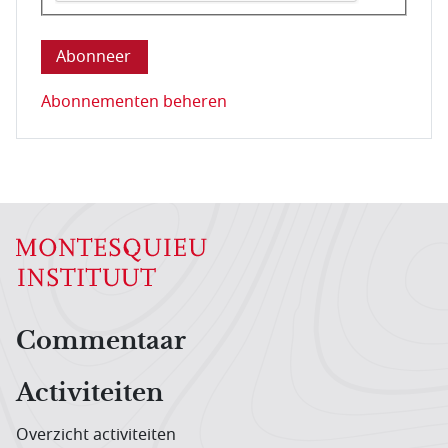
Deze vraag is om te controleren dat u een mens be
Abonnementen beheren
Hoofdnavigatiemenu
Commentaar
Activiteiten
Overzicht activiteiten