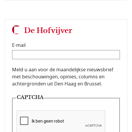
De Hofvijver
E-mail
E-mailadres van de abonnee.
Meld u aan voor de maandelijkse nieuwsbrief
met beschouwingen, opinies, columns en
achtergronden uit Den Haag en Brussel.
CAPTCHA