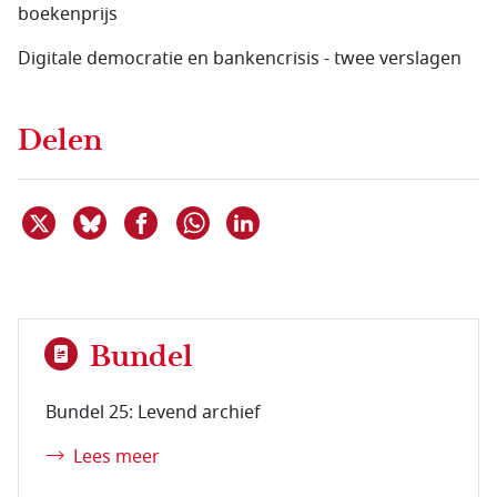
boekenprijs
Digitale democratie en bankencrisis - twee verslagen
Delen
Deel dit item op X
Deel dit item op Bluesky
Deel dit item op Facebook
Deel dit item op Linkedin
Delen via WhatsApp
Bundel
Bundel 25: Levend archief
Lees meer