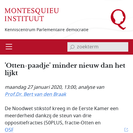
Overslaan en naar de inhoud gaan
Kenniscentrum Parlementaire democratie
invoerveld zoekterm
Open
Menu
'Otten-paadje' minder nieuw dan het
lijkt
maandag 27 januari 2020, 13:00
, analyse van
Prof.Dr. Bert van den Braak
De Noodwet stikstof kreeg in de Eerste Kamer een
meerderheid dankzij de steun van drie
oppositiefracties (50PLUS, fractie-Otten en
OSF