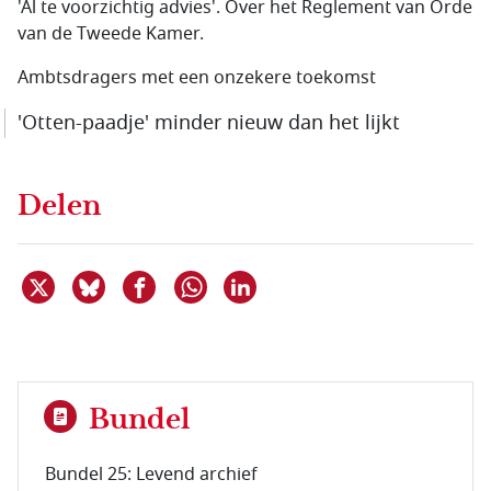
'Al te voorzichtig advies'. Over het Reglement van Orde
van de Tweede Kamer.
Ambtsdragers met een onzekere toekomst
'Otten-paadje' minder nieuw dan het lijkt
Delen
Deel dit item op X
Deel dit item op Bluesky
Deel dit item op Facebook
Deel dit item op Linkedin
Delen via WhatsApp
Bundel
Bundel 25: Levend archief